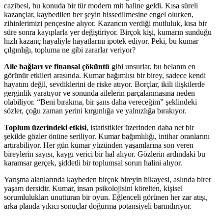
cazibesi, bu konuda bir tür modern mit haline geldi. Kısa süreli
kazançlar, kaybedilen her şeyin hissedilmesine engel olurken,
zihinlerimizi pençesine alıyor. Kazancın verdiği mutluluk, kısa bir
süre sonra kayıplarla yer değiştiriyor. Birçok kişi, kumarın sunduğu
hızlı kazanç hayaliyle hayatlarını ipotek ediyor. Peki, bu kumar
çılgınlığı, topluma ne gibi zararlar veriyor?
Aile bağları ve finansal çöküntü
gibi unsurlar, bu belanın en
görünür etkileri arasında. Kumar bağımlısı bir birey, sadece kendi
hayatını değil, sevdiklerini de riske atıyor. Borçlar, ikili ilişkilerde
gerginlik yaratıyor ve sonunda ailelerin parçalanmasına neden
olabiliyor. “Beni bırakma, bir şans daha vereceğim” şeklindeki
sözler, çoğu zaman yerini kırgınlığa ve yalnızlığa bırakıyor.
Toplum üzerindeki etkisi
, istatistikler üzerinden daha net bir
şekilde gözler önüne seriliyor. Kumar bağımlılığı, intihar oranlarını
artırabiliyor. Her gün kumar yüzünden yaşamlarına son veren
bireylerin sayısı, kaygı verici bir hal alıyor. Gözlerin ardındaki bu
karamsar gerçek, şiddetli bir toplumsal sorun halini alıyor.
Yarışma alanlarında kaybeden birçok bireyin hikayesi, aslında birer
yaşam dersidir. Kumar, insan psikolojisini körelten, kişisel
sorumlulukları unutturan bir oyun. Eğlenceli görünen her zar atışı,
arka planda yıkıcı sonuçlar doğurma potansiyeli barındırıyor.