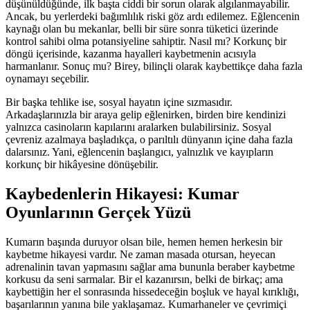
düşünüldüğünde, ilk başta ciddi bir sorun olarak algılanmayabilir.
Ancak, bu yerlerdeki bağımlılık riski göz ardı edilemez. Eğlencenin
kaynağı olan bu mekanlar, belli bir süre sonra tüketici üzerinde
kontrol sahibi olma potansiyeline sahiptir. Nasıl mı? Korkunç bir
döngü içerisinde, kazanma hayalleri kaybetmenin acısıyla
harmanlanır. Sonuç mu? Birey, bilinçli olarak kaybettikçe daha fazla
oynamayı seçebilir.
Bir başka tehlike ise, sosyal hayatın içine sızmasıdır.
Arkadaşlarınızla bir araya gelip eğlenirken, birden bire kendinizi
yalnızca casinoların kapılarını aralarken bulabilirsiniz. Sosyal
çevreniz azalmaya başladıkça, o parıltılı dünyanın içine daha fazla
dalarsınız. Yani, eğlencenin başlangıcı, yalnızlık ve kayıpların
korkunç bir hikâyesine dönüşebilir.
Kaybedenlerin Hikayesi: Kumar
Oyunlarının Gerçek Yüzü
Kumarın başında duruyor olsan bile, hemen hemen herkesin bir
kaybetme hikayesi vardır. Ne zaman masada otursan, heyecan
adrenalinin tavan yapmasını sağlar ama bununla beraber kaybetme
korkusu da seni sarmalar. Bir el kazanırsın, belki de birkaç; ama
kaybettiğin her el sonrasında hissedeceğin boşluk ve hayal kırıklığı,
başarılarının yanına bile yaklaşamaz. Kumarhaneler ve çevrimiçi