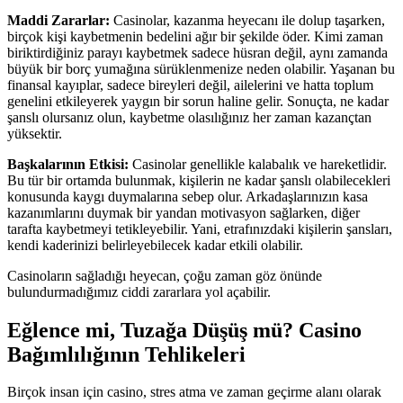
Maddi Zararlar:
Casinolar, kazanma heyecanı ile dolup taşarken,
birçok kişi kaybetmenin bedelini ağır bir şekilde öder. Kimi zaman
biriktirdiğiniz parayı kaybetmek sadece hüsran değil, aynı zamanda
büyük bir borç yumağına sürüklenmenize neden olabilir. Yaşanan bu
finansal kayıplar, sadece bireyleri değil, ailelerini ve hatta toplum
genelini etkileyerek yaygın bir sorun haline gelir. Sonuçta, ne kadar
şanslı olursanız olun, kaybetme olasılığınız her zaman kazançtan
yüksektir.
Başkalarının Etkisi:
Casinolar genellikle kalabalık ve hareketlidir.
Bu tür bir ortamda bulunmak, kişilerin ne kadar şanslı olabilecekleri
konusunda kaygı duymalarına sebep olur. Arkadaşlarınızın kasa
kazanımlarını duymak bir yandan motivasyon sağlarken, diğer
tarafta kaybetmeyi tetikleyebilir. Yani, etrafınızdaki kişilerin şansları,
kendi kaderinizi belirleyebilecek kadar etkili olabilir.
Casinoların sağladığı heyecan, çoğu zaman göz önünde
bulundurmadığımız ciddi zararlara yol açabilir.
Eğlence mi, Tuzağa Düşüş mü? Casino
Bağımlılığının Tehlikeleri
Birçok insan için casino, stres atma ve zaman geçirme alanı olarak