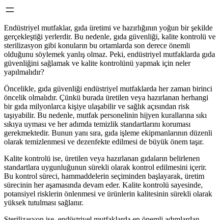
Endüstriyel mutfaklar, gıda üretimi ve hazırlığının yoğun bir şekilde
gerçekleştiği yerlerdir. Bu nedenle, gıda güvenliği, kalite kontrolü ve
sterilizasyon gibi konuların bu ortamlarda son derece önemli
olduğunu söylemek yanlış olmaz. Peki, endüstriyel mutfaklarda gıda
güvenliğini sağlamak ve kalite kontrolünü yapmak için neler
yapılmalıdır?
Öncelikle, gıda güvenliği endüstriyel mutfaklarda her zaman birinci
öncelik olmalıdır. Çünkü burada üretilen veya hazırlanan herhangi
bir gıda milyonlarca kişiye ulaşabilir ve sağlık açısından risk
taşıyabilir. Bu nedenle, mutfak personelinin hijyen kurallarına sıkı
sıkıya uyması ve her adımda temizlik standartlarını koruması
gerekmektedir. Bunun yanı sıra, gıda işleme ekipmanlarının düzenli
olarak temizlenmesi ve dezenfekte edilmesi de büyük önem taşır.
Kalite kontrolü ise, üretilen veya hazırlanan gıdaların belirlenen
standartlara uygunluğunun sürekli olarak kontrol edilmesini içerir.
Bu kontrol süreci, hammaddelerin seçiminden başlayarak, üretim
sürecinin her aşamasında devam eder. Kalite kontrolü sayesinde,
potansiyel risklerin önlenmesi ve ürünlerin kalitesinin sürekli olarak
yüksek tutulması sağlanır.
Sterilizasyon ise, endüstriyel mutfaklarda en önemli adımlardan