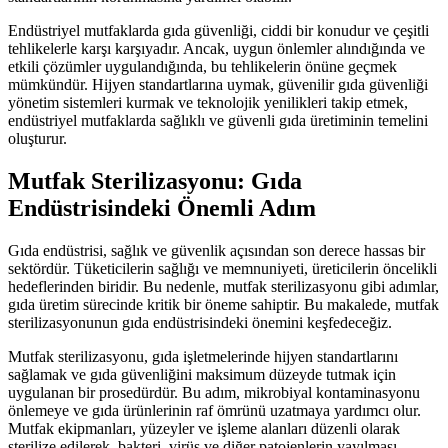
Endüstriyel mutfaklarda gıda güvenliği, ciddi bir konudur ve çeşitli
tehlikelerle karşı karşıyadır. Ancak, uygun önlemler alındığında ve
etkili çözümler uygulandığında, bu tehlikelerin önüne geçmek
mümkündür. Hijyen standartlarına uymak, güvenilir gıda güvenliği
yönetim sistemleri kurmak ve teknolojik yenilikleri takip etmek,
endüstriyel mutfaklarda sağlıklı ve güvenli gıda üretiminin temelini
oluşturur.
Mutfak Sterilizasyonu: Gıda
Endüstrisindeki Önemli Adım
Gıda endüstrisi, sağlık ve güvenlik açısından son derece hassas bir
sektördür. Tüketicilerin sağlığı ve memnuniyeti, üreticilerin öncelikli
hedeflerinden biridir. Bu nedenle, mutfak sterilizasyonu gibi adımlar,
gıda üretim sürecinde kritik bir öneme sahiptir. Bu makalede, mutfak
sterilizasyonunun gıda endüstrisindeki önemini keşfedeceğiz.
Mutfak sterilizasyonu, gıda işletmelerinde hijyen standartlarını
sağlamak ve gıda güvenliğini maksimum düzeyde tutmak için
uygulanan bir prosedürdür. Bu adım, mikrobiyal kontaminasyonu
önlemeye ve gıda ürünlerinin raf ömrünü uzatmaya yardımcı olur.
Mutfak ekipmanları, yüzeyler ve işleme alanları düzenli olarak
sterilize edilerek, bakteri, virüs ve diğer patojenlerin yayılması