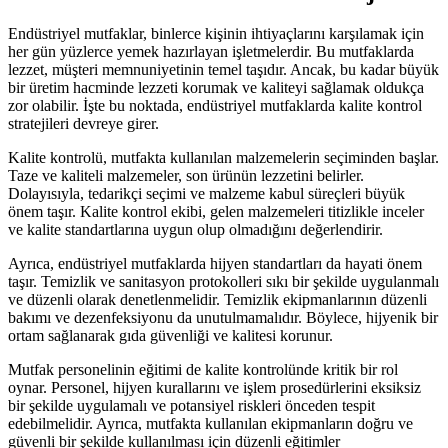
Endüstriyel mutfaklar, binlerce kişinin ihtiyaçlarını karşılamak için
her gün yüzlerce yemek hazırlayan işletmelerdir. Bu mutfaklarda
lezzet, müşteri memnuniyetinin temel taşıdır. Ancak, bu kadar büyük
bir üretim hacminde lezzeti korumak ve kaliteyi sağlamak oldukça
zor olabilir. İşte bu noktada, endüstriyel mutfaklarda kalite kontrol
stratejileri devreye girer.
Kalite kontrolü, mutfakta kullanılan malzemelerin seçiminden başlar.
Taze ve kaliteli malzemeler, son ürünün lezzetini belirler.
Dolayısıyla, tedarikçi seçimi ve malzeme kabul süreçleri büyük
önem taşır. Kalite kontrol ekibi, gelen malzemeleri titizlikle inceler
ve kalite standartlarına uygun olup olmadığını değerlendirir.
Ayrıca, endüstriyel mutfaklarda hijyen standartları da hayati önem
taşır. Temizlik ve sanitasyon protokolleri sıkı bir şekilde uygulanmalı
ve düzenli olarak denetlenmelidir. Temizlik ekipmanlarının düzenli
bakımı ve dezenfeksiyonu da unutulmamalıdır. Böylece, hijyenik bir
ortam sağlanarak gıda güvenliği ve kalitesi korunur.
Mutfak personelinin eğitimi de kalite kontrolünde kritik bir rol
oynar. Personel, hijyen kurallarını ve işlem prosedürlerini eksiksiz
bir şekilde uygulamalı ve potansiyel riskleri önceden tespit
edebilmelidir. Ayrıca, mutfakta kullanılan ekipmanların doğru ve
güvenli bir şekilde kullanılması için düzenli eğitimler