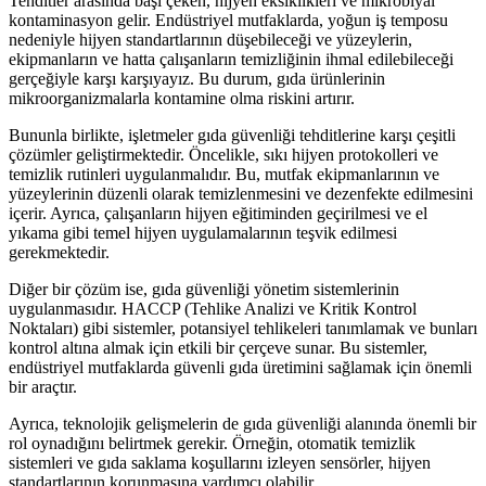
Tehditler arasında başı çeken, hijyen eksiklikleri ve mikrobiyal
kontaminasyon gelir. Endüstriyel mutfaklarda, yoğun iş temposu
nedeniyle hijyen standartlarının düşebileceği ve yüzeylerin,
ekipmanların ve hatta çalışanların temizliğinin ihmal edilebileceği
gerçeğiyle karşı karşıyayız. Bu durum, gıda ürünlerinin
mikroorganizmalarla kontamine olma riskini artırır.
Bununla birlikte, işletmeler gıda güvenliği tehditlerine karşı çeşitli
çözümler geliştirmektedir. Öncelikle, sıkı hijyen protokolleri ve
temizlik rutinleri uygulanmalıdır. Bu, mutfak ekipmanlarının ve
yüzeylerinin düzenli olarak temizlenmesini ve dezenfekte edilmesini
içerir. Ayrıca, çalışanların hijyen eğitiminden geçirilmesi ve el
yıkama gibi temel hijyen uygulamalarının teşvik edilmesi
gerekmektedir.
Diğer bir çözüm ise, gıda güvenliği yönetim sistemlerinin
uygulanmasıdır. HACCP (Tehlike Analizi ve Kritik Kontrol
Noktaları) gibi sistemler, potansiyel tehlikeleri tanımlamak ve bunları
kontrol altına almak için etkili bir çerçeve sunar. Bu sistemler,
endüstriyel mutfaklarda güvenli gıda üretimini sağlamak için önemli
bir araçtır.
Ayrıca, teknolojik gelişmelerin de gıda güvenliği alanında önemli bir
rol oynadığını belirtmek gerekir. Örneğin, otomatik temizlik
sistemleri ve gıda saklama koşullarını izleyen sensörler, hijyen
standartlarının korunmasına yardımcı olabilir.