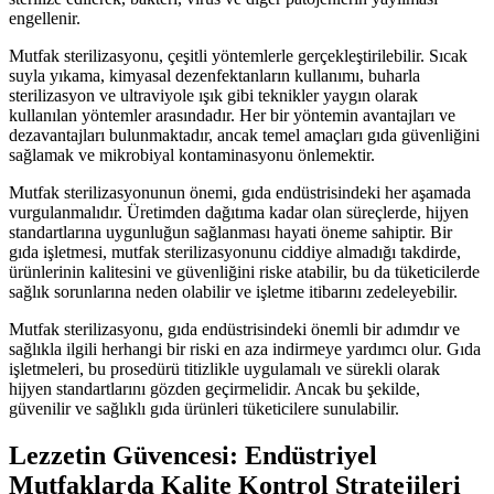
engellenir.
Mutfak sterilizasyonu, çeşitli yöntemlerle gerçekleştirilebilir. Sıcak
suyla yıkama, kimyasal dezenfektanların kullanımı, buharla
sterilizasyon ve ultraviyole ışık gibi teknikler yaygın olarak
kullanılan yöntemler arasındadır. Her bir yöntemin avantajları ve
dezavantajları bulunmaktadır, ancak temel amaçları gıda güvenliğini
sağlamak ve mikrobiyal kontaminasyonu önlemektir.
Mutfak sterilizasyonunun önemi, gıda endüstrisindeki her aşamada
vurgulanmalıdır. Üretimden dağıtıma kadar olan süreçlerde, hijyen
standartlarına uygunluğun sağlanması hayati öneme sahiptir. Bir
gıda işletmesi, mutfak sterilizasyonunu ciddiye almadığı takdirde,
ürünlerinin kalitesini ve güvenliğini riske atabilir, bu da tüketicilerde
sağlık sorunlarına neden olabilir ve işletme itibarını zedeleyebilir.
Mutfak sterilizasyonu, gıda endüstrisindeki önemli bir adımdır ve
sağlıkla ilgili herhangi bir riski en aza indirmeye yardımcı olur. Gıda
işletmeleri, bu prosedürü titizlikle uygulamalı ve sürekli olarak
hijyen standartlarını gözden geçirmelidir. Ancak bu şekilde,
güvenilir ve sağlıklı gıda ürünleri tüketicilere sunulabilir.
Lezzetin Güvencesi: Endüstriyel
Mutfaklarda Kalite Kontrol Stratejileri