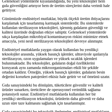
Geleneksel yöntemlerle kıyaslandığında, bu yeni teknolojiler hem
gıda güvenliğini artırıyor hem de üretim süreçlerini daha verimli hale
getiriyor.
Günümüzde endüstriyel mutfaklar, büyük ölçekli üretim ihtiyaçlarını
karşılamak için tasarlanmış karmaşık sistemlerdir. Bu sistemlerde
kullanılan sterilizasyon teknolojileri, işlenmiş gıdaların güvenliği ve
kalitesi üzerinde doğrudan etkiye sahiptir. Geleneksel yöntemlerde
sıkça karşılaşılan mikrobiyal kontaminasyon riskini minimize etmek
amacıyla, yeni nesil sterilizasyon teknolojileri devreye alınmıştır.
Endüstriyel mutfaklarda yaygın olarak kullanılan bu yenilikçi
teknolojiler arasında, yüksek basınçlı işlemler, ultraviyole ışınlarıyla
sterilizasyon, ozon uygulamaları ve yüksek sıcaklık işlemleri
bulunmaktadır. Bu teknolojiler, gıdaların doğal özelliklerini
koruyarak aynı zamanda mikroorganizmaları etkili bir şekilde
ortadan kaldırır. Örneğin, yüksek basınçlı işlemler, gıdaların besin
değerini korurken patojenleri etkisiz hale getirir ve raf ömrünü uzatır.
Gıda sanayisindeki bu dönüşüm, tüketicilere güvenilir ve kaliteli
ürünler sunarken, üreticilere de operasyonel verimlilik sağlama
potansiyeli sunar. Endüstriyel mutfaklarda kullanılan her bir
yenilikçi sterilizasyon teknolojisi, ürünlerin daha güvenli ve daha
uzun süre taze kalmasını sağlamak için tasarlanmıştır.
Gıda sanayisindeki bu teknolojik ilerlemeler, endüstriyel mutfakların