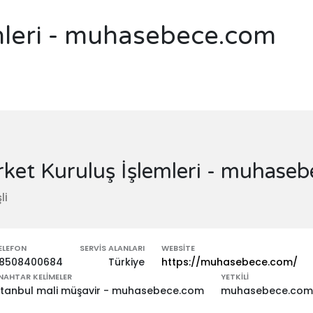
emleri - muhasebece.com
rket Kuruluş İşlemleri - muhase
li
ELEFON
SERVIS ALANLARI
WEBSITE
8508400684
Türkiye
https://muhasebece.com/
NAHTAR KELIMELER
YETKILI
stanbul mali müşavir - muhasebece.com
muhasebece.com