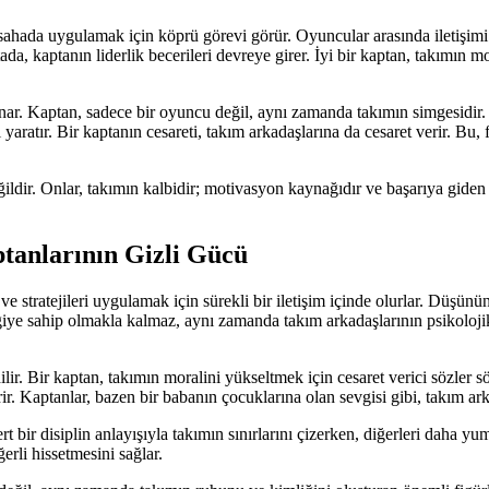
 sahada uygulamak için köprü görevi görür. Oyuncular arasında iletişimi
, kaptanın liderlik becerileri devreye girer. İyi bir kaptan, takımın mora
nar. Kaptan, sadece bir oyuncu değil, aynı zamanda takımın simgesidir. 
aratır. Bir kaptanın cesareti, takım arkadaşlarına da cesaret verir. Bu,
ğildir. Onlar, takımın kalbidir; motivasyon kaynağıdır ve başarıya giden
tanlarının Gizli Gücü
e stratejileri uygulamak için sürekli bir iletişim içinde olurlar. Düşünün
bilgiye sahip olmakla kalmaz, aynı zamanda takım arkadaşlarının psikolo
ir. Bir kaptan, takımın moralini yükseltmek için cesaret verici sözler s
ir. Kaptanlar, bazen bir babanın çocuklarına olan sevgisi gibi, takım arka
sert bir disiplin anlayışıyla takımın sınırlarını çizerken, diğerleri daha
erli hissetmesini sağlar.