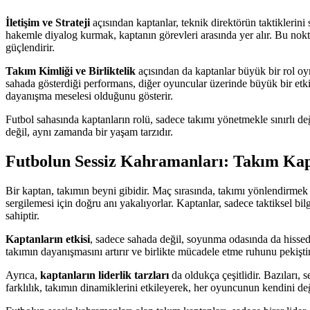
İletişim ve Strateji
açısından kaptanlar, teknik direktörün taktiklerini
hakemle diyalog kurmak, kaptanın görevleri arasında yer alır. Bu noktada
güçlendirir.
Takım Kimliği ve Birliktelik
açısından da kaptanlar büyük bir rol oy
sahada gösterdiği performans, diğer oyuncular üzerinde büyük bir etki y
dayanışma meselesi olduğunu gösterir.
Futbol sahasında kaptanların rolü, sadece takımı yönetmekle sınırlı de
değil, aynı zamanda bir yaşam tarzıdır.
Futbolun Sessiz Kahramanları: Takım Kap
Bir kaptan, takımın beyni gibidir. Maç sırasında, takımı yönlendirmek v
sergilemesi için doğru anı yakalıyorlar. Kaptanlar, sadece taktiksel 
sahiptir.
Kaptanların etkisi
, sadece sahada değil, soyunma odasında da hissedil
takımın dayanışmasını artırır ve birlikte mücadele etme ruhunu pekiştir
Ayrıca,
kaptanların liderlik tarzları
da oldukça çeşitlidir. Bazıları, 
farklılık, takımın dinamiklerini etkileyerek, her oyuncunun kendini değ