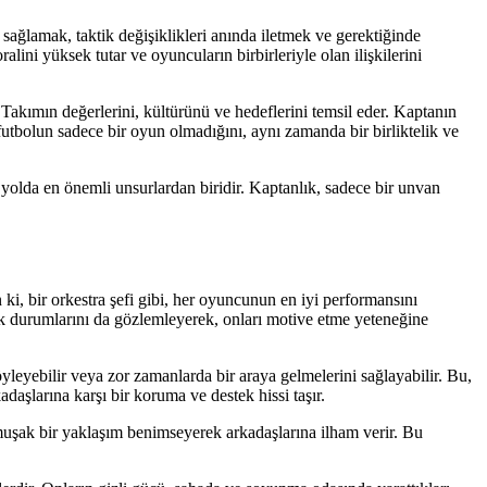
 sağlamak, taktik değişiklikleri anında iletmek ve gerektiğinde
lini yüksek tutar ve oyuncuların birbirleriyle olan ilişkilerini
Takımın değerlerini, kültürünü ve hedeflerini temsil eder. Kaptanın
 futbolun sadece bir oyun olmadığını, aynı zamanda bir birliktelik ve
 yolda en önemli unsurlardan biridir. Kaptanlık, sadece bir unvan
 ki, bir orkestra şefi gibi, her oyuncunun en iyi performansını
jik durumlarını da gözlemleyerek, onları motive etme yeteneğine
öyleyebilir veya zor zamanlarda bir araya gelmelerini sağlayabilir. Bu,
daşlarına karşı bir koruma ve destek hissi taşır.
 yumuşak bir yaklaşım benimseyerek arkadaşlarına ilham verir. Bu