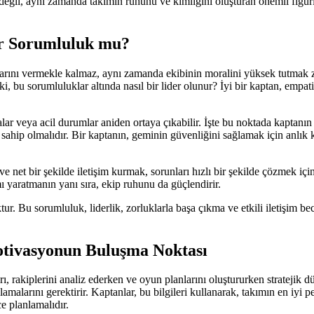
 değil, aynı zamanda takımın ruhunu ve kimliğini oluşturan önemli figür
ir Sorumluluk mu?
rarlarını vermekle kalmaz, aynı zamanda ekibinin moralini yüksek tutmak 
, bu sorumluluklar altında nasıl bir lider olunur? İyi bir kaptan, empati 
ızalar veya acil durumlar aniden ortaya çıkabilir. İşte bu noktada kaptan
sahip olmalıdır. Bir kaptanın, geminin güvenliğini sağlamak için anlık 
ık ve net bir şekilde iletişim kurmak, sorunları hızlı bir şekilde çözmek i
mı yaratmanın yanı sıra, ekip ruhunu da güçlendirir.
. Bu sorumluluk, liderlik, zorluklarla başa çıkma ve etkili iletişim bec
Motivasyonun Buluşma Noktası
arı, rakiplerini analiz ederken ve oyun planlarını oluştururken stratejik 
larını gerektirir. Kaptanlar, bu bilgileri kullanarak, takımın en iyi perf
e planlamalıdır.