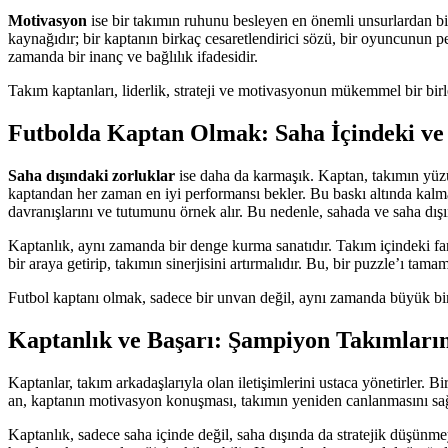
Motivasyon
ise bir takımın ruhunu besleyen en önemli unsurlardan bir
kaynağıdır; bir kaptanın birkaç cesaretlendirici sözü, bir oyuncunun pe
zamanda bir inanç ve bağlılık ifadesidir.
Takım kaptanları, liderlik, strateji ve motivasyonun mükemmel bir birle
Futbolda Kaptan Olmak: Saha İçindeki ve 
Saha dışındaki zorluklar
ise daha da karmaşık. Kaptan, takımın yüzüdü
kaptandan her zaman en iyi performansı bekler. Bu baskı altında kalm
davranışlarını ve tutumunu örnek alır. Bu nedenle, sahada ve saha dışı
Kaptanlık, aynı zamanda bir denge kurma sanatıdır. Takım içindeki farklı
bir araya getirip, takımın sinerjisini artırmalıdır. Bu, bir puzzle’ı tam
Futbol kaptanı olmak, sadece bir unvan değil, aynı zamanda büyük bir 
Kaptanlık ve Başarı: Şampiyon Takımların
Kaptanlar, takım arkadaşlarıyla olan iletişimlerini ustaca yönetirler. B
an, kaptanın motivasyon konuşması, takımın yeniden canlanmasını sağlay
Kaptanlık, sadece saha içinde değil, saha dışında da stratejik düşünmeyi