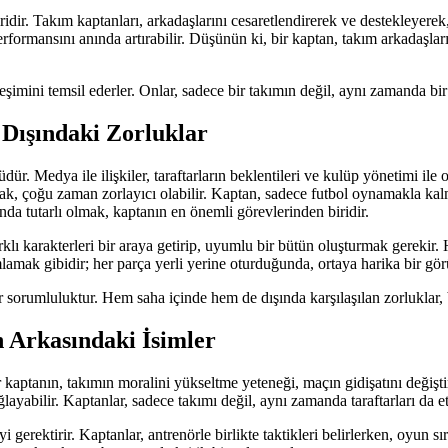
idir. Takım kaptanları, arkadaşlarını cesaretlendirerek ve destekleyerek
rformansını anında artırabilir. Düşünün ki, bir kaptan, takım arkadaşları
şimini temsil ederler. Onlar, sadece bir takımın değil, aynı zamanda bir 
Dışındaki Zorluklar
r. Medya ile ilişkiler, taraftarların beklentileri ve kulüp yönetimi ile o
ak, çoğu zaman zorlayıcı olabilir. Kaptan, sadece futbol oynamakla kal
nda tutarlı olmak, kaptanın en önemli görevlerinden biridir.
 karakterleri bir araya getirip, uyumlu bir bütün oluşturmak gerekir. Her
amlamak gibidir; her parça yerli yerine oturduğunda, ortaya harika bir gör
sorumluluktur. Hem saha içinde hem de dışında karşılaşılan zorluklar, b
 Arkasındaki İsimler
ir kaptanın, takımın moralini yükseltme yeteneği, maçın gidişatını değişt
abilir. Kaptanlar, sadece takımı değil, aynı zamanda taraftarları da etk
 gerektirir. Kaptanlar, antrenörle birlikte taktikleri belirlerken, oyun sı