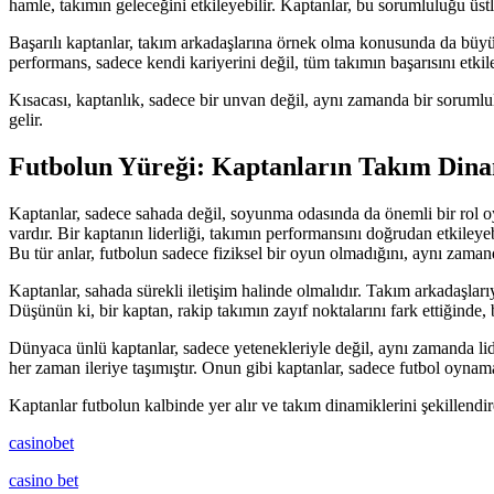
hamle, takımın geleceğini etkileyebilir. Kaptanlar, bu sorumluluğu üstle
Başarılı kaptanlar, takım arkadaşlarına örnek olma konusunda da büyük 
performans, sadece kendi kariyerini değil, tüm takımın başarısını etki
Kısacası, kaptanlık, sadece bir unvan değil, aynı zamanda bir sorumlul
gelir.
Futbolun Yüreği: Kaptanların Takım Dinam
Kaptanlar, sadece sahada değil, soyunma odasında da önemli bir rol o
vardır. Bir kaptanın liderliği, takımın performansını doğrudan etkileye
Bu tür anlar, futbolun sadece fiziksel bir oyun olmadığını, aynı zaman
Kaptanlar, sahada sürekli iletişim halinde olmalıdır. Takım arkadaşlarıy
Düşünün ki, bir kaptan, rakip takımın zayıf noktalarını fark ettiğinde, 
Dünyaca ünlü kaptanlar, sadece yetenekleriyle değil, aynı zamanda lider
her zaman ileriye taşımıştır. Onun gibi kaptanlar, sadece futbol oynama
Kaptanlar futbolun kalbinde yer alır ve takım dinamiklerini şekillendir
casinobet
casino bet