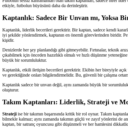
Futbolun sessiz kahramanları olan takım kaptanları, sadece birer lider
etkiyle, futbolun büyüsünü daha da derinleştirir.
Kaptanlık: Sadece Bir Unvan mı, Yoksa B
Kaptanlık, liderlik becerileri gerektirir. Bir kaptan, sadece kendi ka
iyi şekilde yönlendirmek, kaptanın en önemli görevlerinden biridir. Peki
kişidir.
Denizlerde her şey planlandığı gibi gitmeyebilir. Fırtınalar, teknik ar
çıkabilmek için önceden hazırlıklı olmalı ve hızlı düşünme yeteneğine 
büyük bir sorumluluktur.
Kaptanlık, etkili iletişim becerileri gerektirir. Ekibin her bireyiyle aç
ve gerektiğinde onları bilgilendirmelidir. Bu, güvenli bir çalışma orta
Kaptanlık sadece bir unvan değil, aynı zamanda büyük bir sorumluluktur
oluşturur.
Takım Kaptanları: Liderlik, Strateji ve 
Strateji
ise bir takımın başarısında kritik bir rol oynar. Takım kaptanl
bilmekle kalmaz; aynı zamanda takımın güçlü ve zayıf yönlerini de anlama
kaptan, bir satranç oyuncusu gibi düşünmeli ve her hamlesini dikkatlic