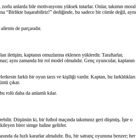
, zorlu anlarda bile motivasyonu yüksek tutarlar. Onlar, takımın moral
na “Birlikte başarabiliriz!” dediğinde, bu sadece bir cümle değil, aynı
ailenin de parçasıdır.
lan iletişim, kaptanın omuzlarına eklenen yüklerdir. Taraftarlar,
maz; aynı zamanda bir rol model olmalıdır. Genç oyuncular, kaptanın
kesin farklı bir oyun tarzı ve kişiliği vardır. Kaptan, bu farklılıkları
üntü çıkar.
u rolü daha da anlamlı kılar.
irebilir. Düşünün ki, bir futbol maçında takımınız geri düşmüş. İşte o
ileyen birer simge haline gelirler.
rasında da hızlı kararlar almalıdır. Bu, bir satranç oyununa benzer; her