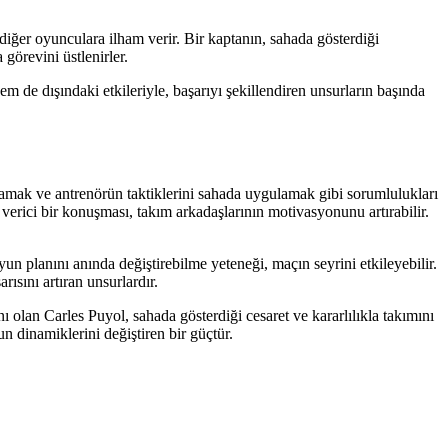
diğer oyunculara ilham verir. Bir kaptanın, sahada gösterdiği
görevini üstlenirler.
 de dışındaki etkileriyle, başarıyı şekillendiren unsurların başında
lamak ve antrenörün taktiklerini sahada uygulamak gibi sorumlulukları
 verici bir konuşması, takım arkadaşlarının motivasyonunu artırabilir.
yun planını anında değiştirebilme yeteneği, maçın seyrini etkileyebilir.
rısını artıran unsurlardır.
ı olan Carles Puyol, sahada gösterdiği cesaret ve kararlılıkla takımını
n dinamiklerini değiştiren bir güçtür.