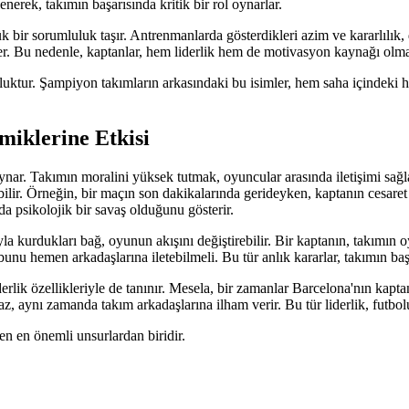
nerek, takımın başarısında kritik bir rol oynarlar.
bir sorumluluk taşır. Antrenmanlarda gösterdikleri azim ve kararlılık, 
ler. Bu nedenle, kaptanlar, hem liderlik hem de motivasyon kaynağı olma 
uktur. Şampiyon takımların arkasındaki bu isimler, hem saha içindeki hem
iklerine Etkisi
ynar. Takımın moralini yüksek tutmak, oyuncular arasında iletişimi sağ
bilir. Örneğin, bir maçın son dakikalarında gerideyken, kaptanın cesaret
da psikolojik bir savaş olduğunu gösterir.
la kurdukları bağ, oyunun akışını değiştirebilir. Bir kaptanın, takımın o
bunu hemen arkadaşlarına iletebilmeli. Bu tür anlık kararlar, takımın başa
lik özellikleriyle de tanınır. Mesela, bir zamanlar Barcelona'nın kaptan
z, aynı zamanda takım arkadaşlarına ilham verir. Bu tür liderlik, futbolu
en en önemli unsurlardan biridir.