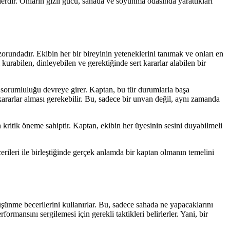
lerdir. Onların gizli gücü, sahada ve soyunma odasında yarattıkları
zorundadır. Ekibin her bir bireyinin yeteneklerini tanımak ve onları en
kurabilen, dinleyebilen ve gerektiğinde sert kararlar alabilen bir
ın sorumluluğu devreye girer. Kaptan, bu tür durumlarla başa
kararlar alması gerekebilir. Bu, sadece bir unvan değil, aynı zamanda
çin kritik öneme sahiptir. Kaptan, ekibin her üyesinin sesini duyabilmeli
erileri ile birleştiğinde gerçek anlamda bir kaptan olmanın temelini
düşünme becerilerini kullanırlar. Bu, sadece sahada ne yapacaklarını
ormansını sergilemesi için gerekli taktikleri belirlerler. Yani, bir