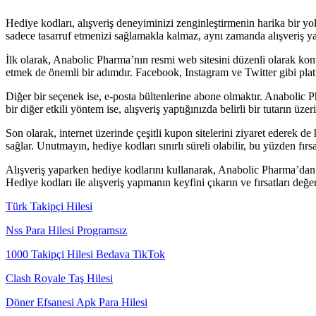
Hediye kodları, alışveriş deneyiminizi zenginleştirmenin harika bir yo
sadece tasarruf etmenizi sağlamakla kalmaz, aynı zamanda alışveriş ya
İlk olarak, Anabolic Pharma’nın resmi web sitesini düzenli olarak kont
etmek de önemli bir adımdır. Facebook, Instagram ve Twitter gibi platf
Diğer bir seçenek ise, e-posta bültenlerine abone olmaktır. Anabolic Ph
bir diğer etkili yöntem ise, alışveriş yaptığınızda belirli bir tutarın 
Son olarak, internet üzerinde çeşitli kupon sitelerini ziyaret ederek de 
sağlar. Unutmayın, hediye kodları sınırlı süreli olabilir, bu yüzden fır
Alışveriş yaparken hediye kodlarını kullanarak, Anabolic Pharma’dan ala
Hediye kodları ile alışveriş yapmanın keyfini çıkarın ve fırsatları değe
Türk Takipçi Hilesi
Nss Para Hilesi Programsız
1000 Takipçi Hilesi Bedava TikTok
Clash Royale Taş Hilesi
Döner Efsanesi Apk Para Hilesi