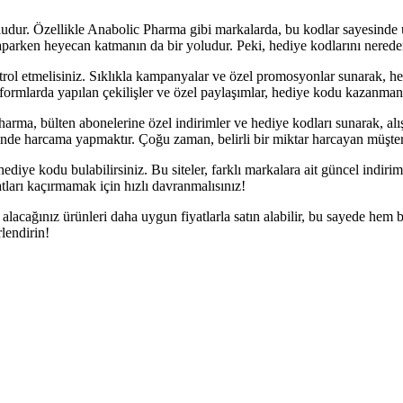
ludur. Özellikle Anabolic Pharma gibi markalarda, bu kodlar sayesinde ü
parken heyecan katmanın da bir yoludur. Peki, hediye kodlarını nereden
rol etmelisiniz. Sıklıkla kampanyalar ve özel promosyonlar sunarak, hedi
ormlarda yapılan çekilişler ve özel paylaşımlar, hediye kodu kazanmanın
arma, bülten abonelerine özel indirimler ve hediye kodları sunarak, alış
üzerinde harcama yapmaktır. Çoğu zaman, belirli bir miktar harcayan müşter
hediye kodu bulabilirsiniz. Bu siteler, farklı markalara ait güncel indirim
satları kaçırmamak için hızlı davranmalısınız!
cağınız ürünleri daha uygun fiyatlarla satın alabilir, bu sayede hem büt
rlendirin!