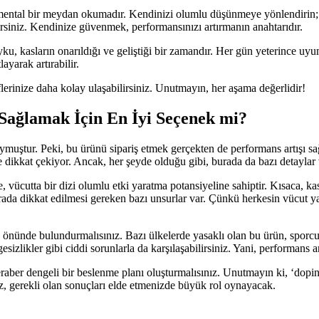
 mental bir meydan okumadır. Kendinizi olumlu düşünmeye yönlendirin; “
ilirsiniz. Kendinize güvenmek, performansınızı artırmanın anahtarıdır.
uyku, kasların onarıldığı ve geliştiği bir zamandır. Her gün yeterince u
yarak artırabilir.
lerinize daha kolay ulaşabilirsiniz. Unutmayın, her aşama değerlidir!
 Sağlamak İçin En İyi Seçenek mi?
uştur. Peki, bu ürünü sipariş etmek gerçekten de performans artışı sa
e dikkat çekiyor. Ancak, her şeyde olduğu gibi, burada da bazı detaylar 
 vücutta bir dizi olumlu etki yaratma potansiyeline sahiptir. Kısaca, ka
urada dikkat edilmesi gereken bazı unsurlar var. Çünkü herkesin vücut yap
ünde bulundurmalısınız. Bazı ülkelerde yasaklı olan bu ürün, sporcu sa
esizlikler gibi ciddi sorunlarla da karşılaşabilirsiniz. Yani, performans
ber dengeli bir beslenme planı oluşturmalısınız. Unutmayın ki, ‘doping’ 
iz, gerekli olan sonuçları elde etmenizde büyük rol oynayacak.