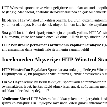
HTP Winstrol, sporcular ve vücut geliştirme tutkunları arasında popül
başlangıç. Stanozolol, anabolik steroidler arasında en çok bilinenlerd
İlk olarak, HTP Winstrol'un kalitesi önemli. Bu ürün, düzenli antren
yardımcı olabiliyor. Bu da demek oluyor ki, hem kas hem de zayıflama he
Sıra geldi bu tabletleri sipariş etmek için en pratik yollara. HTP Winst
Unutmayın, kalite her zaman öncelikli olmalı! Hızlı kargo süreleri ile i
HTP Winstrol ile performans arttırmanın kapılarını aralayın!
Eğe
antrenmanınızı daha verimli hale getirmenin zamanı geldi!
İncelemeden Alışverişe: HTP Winstrol Stan
HTP Winstrol’un Faydaları
Sporcular arasında popülerleşen Winstro
Düşünüyoruz ki, bu programda vücudunuzu gücüyle desteklemek sizin e
Hız ve Dayanıklılık
Bu besin takviyesi, sporcuların antrenmanlarının
oynamaktadır. Evet, herkes güçlü olmak ister, ancak çoğu zaman menta
odaklanabileceksiniz; değil mi?
Yenilenme Süreci
HTP Winstrol’un dikkat çeken bir diğer yönü, kasları
işinizi kolaylaştırır. Hızlı iyileşme sayesinde, ertesi günkü antrenmanı