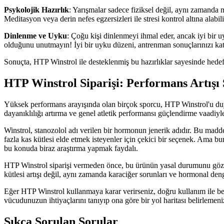
Psykolojik Hazırlık
: Yarışmalar sadece fiziksel değil, aynı zamanda
Meditasyon veya derin nefes egzersizleri ile stresi kontrol altına alab
Dinlenme ve Uyku
: Çoğu kişi dinlenmeyi ihmal eder, ancak iyi bir 
olduğunu unutmayın! İyi bir uyku düzeni, antrenman sonuçlarınızı katla
Sonuçta, HTP Winstrol ile desteklenmiş bu hazırlıklar sayesinde hedef
HTP Winstrol Siparişi: Performans Artışı
Yüksek performans arayışında olan birçok sporcu, HTP Winstrol'u duym
dayanıklılığı artırma ve genel atletik performansı güçlendirme vaadiyl
Winstrol, stanozolol adı verilen bir hormonun jenerik adıdır. Bu madde,
fazla kas kütlesi elde etmek isteyenler için çekici bir seçenek. Ama b
bu konuda biraz araştırma yapmak faydalı.
HTP Winstrol siparişi vermeden önce, bu ürünün yasal durumunu göz ön
kütlesi artışı değil, aynı zamanda karaciğer sorunları ve hormonal deng
Eğer HTP Winstrol kullanmaya karar verirseniz, doğru kullanım ile bera
vücudunuzun ihtiyaçlarını tanıyıp ona göre bir yol haritası belirlemen
Sıkça Sorulan Sorular