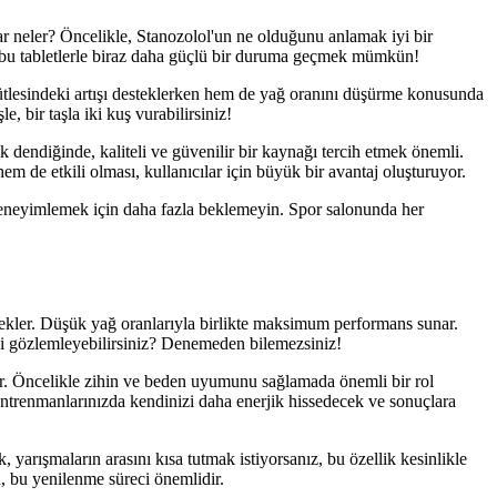
ar neler? Öncelikle, Stanozolol'un ne olduğunu anlamak iyi bir
ni, bu tabletlerle biraz daha güçlü bir duruma geçmek mümkün!
kütlesindeki artışı desteklerken hem de yağ oranını düşürme konusunda
 bir taşla iki kuş vurabilirsiniz!
mek dendiğinde, kaliteli ve güvenilir bir kaynağı tercih etmek önemli.
hem de etkili olması, kullanıcılar için büyük bir avantaj oluşturuyor.
i deneyimlemek için daha fazla beklemeyin. Spor salonunda her
tekler. Düşük yağ oranlarıyla birlikte maksimum performans sunar.
ni gözlemleyebilirsiniz? Denemeden bilemezsiniz!
lur. Öncelikle zihin ve beden uyumunu sağlamada önemli bir rol
ntrenmanlarınızda kendinizi daha enerjik hissedecek ve sonuçlara
 yarışmaların arasını kısa tutmak istiyorsanız, bu özellik kesinlikle
un, bu yenilenme süreci önemlidir.