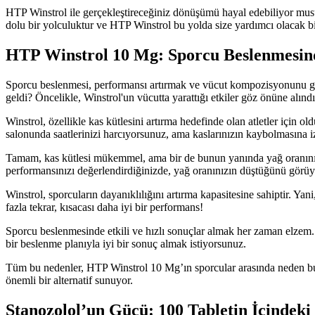
HTP Winstrol ile gerçekleştireceğiniz dönüşümü hayal edebiliyor musu
dolu bir yolculuktur ve HTP Winstrol bu yolda size yardımcı olacak b
HTP Winstrol 10 Mg: Sporcu Beslenmesin
Sporcu beslenmesi, performansı artırmak ve vücut kompozisyonunu geli
geldi? Öncelikle, Winstrol'un vücutta yarattığı etkiler göz önüne alın
Winstrol, özellikle kas kütlesini artırma hedefinde olan atletler için
salonunda saatlerinizi harcıyorsunuz, ama kaslarınızın kaybolmasına i
Tamam, kas kütlesi mükemmel, ama bir de bunun yanında yağ oranınızı
performansınızı değerlendirdiğinizde, yağ oranınızın düştüğünü görü
Winstrol, sporcuların dayanıklılığını artırma kapasitesine sahiptir. Yan
fazla tekrar, kısacası daha iyi bir performans!
Sporcu beslenmesinde etkili ve hızlı sonuçlar almak her zaman elzem. Wi
bir beslenme planıyla iyi bir sonuç almak istiyorsunuz.
Tüm bu nedenler, HTP Winstrol 10 Mg’ın sporcular arasında neden bu 
önemli bir alternatif sunuyor.
Stanozolol’un Gücü: 100 Tabletin İçindeki