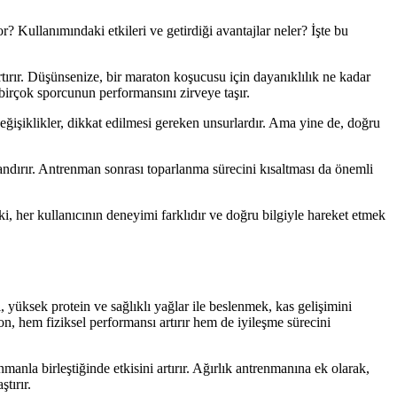
? Kullanımındaki etkileri ve getirdiği avantajlar neler? İşte bu
artırır. Düşünsenize, bir maraton koşucusu için dayanıklılık ne kadar
 birçok sporcunun performansını zirveye taşır.
değişiklikler, dikkat edilmesi gereken unsurlardır. Ama yine de, doğru
andırır. Antrenman sonrası toparlanma sürecini kısaltması da önemli
, her kullanıcının deneyimi farklıdır ve doğru bilgiyle hareket etmek
 yüksek protein ve sağlıklı yağlar ile beslenmek, kas gelişimini
n, hem fiziksel performansı artırır hem de iyileşme sürecini
anla birleştiğinde etkisini artırır. Ağırlık antrenmanına ek olarak,
tırır.