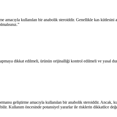
me amacıyla kullanılan bir anabolik steroiddir. Genellikle kas kütlesini a
olmalısınız.”
pmaya dikkat edilmeli, ürünün orijinalliği kontrol edilmeli ve yasal durum
formansı geliştirme amacıyla kullanılan bir anabolik steroiddir. Ancak, ku
ilir. Kullanım öncesinde potansiyel yararlar ile risklerin dikkatlice değ