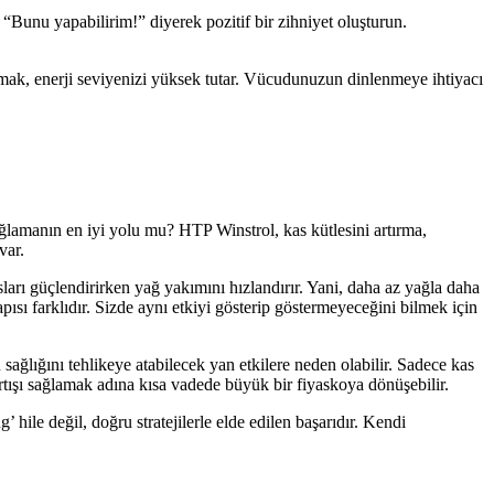
Bunu yapabilirim!” diyerek pozitif bir zihniyet oluşturun.
yumak, enerji seviyenizi yüksek tutar. Vücudunuzun dinlenmeye ihtiyacı
ğlamanın en iyi yolu mu? HTP Winstrol, kas kütlesini artırma,
var.
sları güçlendirirken yağ yakımını hızlandırır. Yani, daha az yağla daha
ısı farklıdır. Sizde aynı etkiyi gösterip göstermeyeceğini bilmek için
ğlığını tehlikeye atabilecek yan etkilere neden olabilir. Sadece kas
 artışı sağlamak adına kısa vadede büyük bir fiyaskoya dönüşebilir.
hile değil, doğru stratejilerle elde edilen başarıdır. Kendi