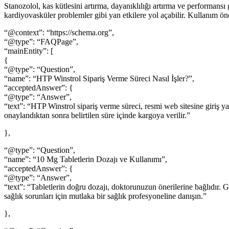
Stanozolol, kas kütlesini artırma, dayanıklılığı artırma ve performansı 
kardiyovasküler problemler gibi yan etkilere yol açabilir. Kullanım önc
“@context”: “https://schema.org”,
“@type”: “FAQPage”,
“mainEntity”: [
{
“@type”: “Question”,
“name”: “HTP Winstrol Sipariş Verme Süreci Nasıl İşler?”,
“acceptedAnswer”: {
“@type”: “Answer”,
“text”: “HTP Winstrol sipariş verme süreci, resmi web sitesine giriş yap
onaylandıktan sonra belirtilen süre içinde kargoya verilir.”
},
“@type”: “Question”,
“name”: “10 Mg Tabletlerin Dozajı ve Kullanımı”,
“acceptedAnswer”: {
“@type”: “Answer”,
“text”: “Tabletlerin doğru dozajı, doktorunuzun önerilerine bağlıdır. G
sağlık sorunları için mutlaka bir sağlık profesyoneline danışın.”
},