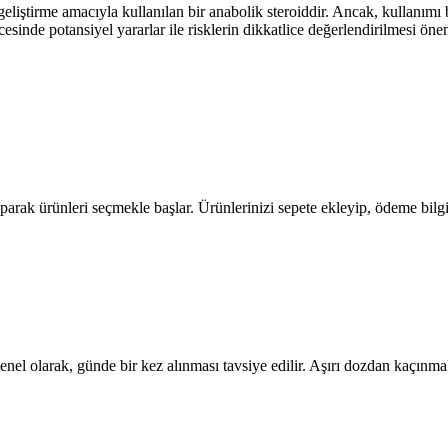
geliştirme amacıyla kullanılan bir anabolik steroiddir. Ancak, kullanımı b
esinde potansiyel yararlar ile risklerin dikkatlice değerlendirilmesi önem
arak ürünleri seçmekle başlar. Ürünlerinizi sepete ekleyip, ödeme bilgile
enel olarak, günde bir kez alınması tavsiye edilir. Aşırı dozdan kaçınmak