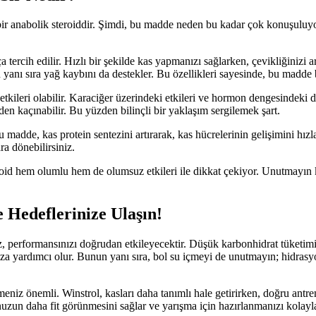
 bir anabolik steroiddir. Şimdi, bu madde neden bu kadar çok konuşuluyor
a tercih edilir. Hızlı bir şekilde kas yapmanızı sağlarken, çevikliğinizi 
 yanı sıra yağ kaybını da destekler. Bu özellikleri sayesinde, bu madde
etkileri olabilir. Karaciğer üzerindeki etkileri ve hormon dengesindeki 
den kaçınabilir. Bu yüzden bilinçli bir yaklaşım sergilemek şart.
madde, kas protein sentezini artırarak, kas hücrelerinin gelişimini hızl
ra dönebilirsiniz.
id hem olumlu hem de olumsuz etkileri ile dikkat çekiyor. Unutmayın ki
 Hedeflerinize Ulaşın!
, performansınızı doğrudan etkileyecektir. Düşük karbonhidrat tüketimi,
za yardımcı olur. Bunun yanı sıra, bol su içmeyi de unutmayın; hidrasyo
iz önemli. Winstrol, kasları daha tanımlı hale getirirken, doğru antrenm
uzun daha fit görünmesini sağlar ve yarışma için hazırlanmanızı kolaylaş