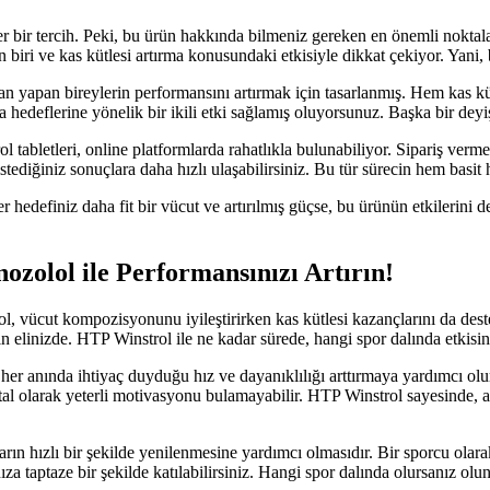
er bir tercih. Peki, bu ürün hakkında bilmeniz gereken en önemli noktal
en biri ve kas kütlesi artırma konusundaki etkisiyle dikkat çekiyor. Ya
man yapan bireylerin performansını artırmak için tasarlanmış. Hem kas 
deflerine yönelik bir ikili etki sağlamış oluyorsunuz. Başka bir deyişle,
rol tabletleri, online platformlarda rahatlıkla bulunabiliyor. Sipariş ver
stediğiniz sonuçlara daha hızlı ulaşabilirsiniz. Bu tür sürecin hem basit 
r hedefiniz daha fit bir vücut ve artırılmış güçse, bu ürünün etkilerin
ozolol ile Performansınızı Artırın!
l, vücut kompozisyonunu iyileştirirken kas kütlesi kazançlarını da des
linizde. HTP Winstrol ile ne kadar sürede, hangi spor dalında etkisi
 her anında ihtiyaç duyduğu hız ve dayanıklılığı arttırmaya yardımcı o
l olarak yeterli motivasyonu bulamayabilir. HTP Winstrol sayesinde, a
n hızlı bir şekilde yenilenmesine yardımcı olmasıdır. Bir sporcu olarak,
nıza taptaze bir şekilde katılabilirsiniz. Hangi spor dalında olursanız ol