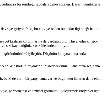
vücudunuza bu sunduğu faydaları deneyimleyin. Başarı, yeniliklerle
evreye giriyor. Peki, bu takviye neden bu kadar ilgi odağı haline
a mevcut kasların korunmasına da yardımcı olur. Hayal edin ki, spor
ve sizi kaybettiğiniz kas kütlesinden koruyor.
t görünümünüzü iyileştirir. Düşünün ki, ayna karşısında
te o an Winstrol'un faydalarını hissedeceksiniz. Daha fazla set, daha
r, belki de yarın bir yarışmanız var ve bugünden itibaren daha etkili
ye, performansı ve fiziksel görünümü iyileştirmek isteyenler için