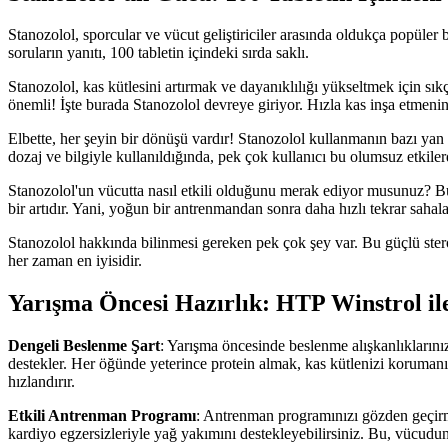
Stanozolol, sporcular ve vücut geliştiriciler arasında oldukça popüler
soruların yanıtı, 100 tabletin içindeki sırda saklı.
Stanozolol, kas kütlesini artırmak ve dayanıklılığı yükseltmek için sıkç
önemli! İşte burada Stanozolol devreye giriyor. Hızla kas inşa etmenin
Elbette, her şeyin bir dönüşü vardır! Stanozolol kullanmanın bazı yan 
dozaj ve bilgiyle kullanıldığında, pek çok kullanıcı bu olumsuz etkiler
Stanozolol'un vücutta nasıl etkili olduğunu merak ediyor musunuz? Bu 
bir artıdır. Yani, yoğun bir antrenmandan sonra daha hızlı tekrar sahala
Stanozolol hakkında bilinmesi gereken pek çok şey var. Bu güçlü stero
her zaman en iyisidir.
Yarışma Öncesi Hazırlık: HTP Winstrol ile
Dengeli Beslenme Şart
: Yarışma öncesinde beslenme alışkanlıklarınız
destekler. Her öğünde yeterince protein almak, kas kütlenizi korumanı
hızlandırır.
Etkili Antrenman Programı
: Antrenman programınızı gözden geçirmen
kardiyo egzersizleriyle yağ yakımını destekleyebilirsiniz. Bu, vücudun