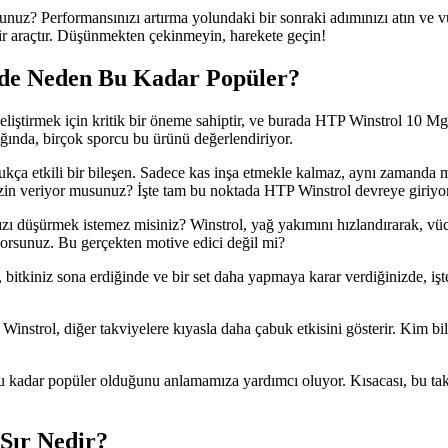
nuz? Performansınızı artırma yolundaki bir sonraki adımınızı atın ve 
ir araçtır. Düşünmekten çekinmeyin, harekete geçin!
de Neden Bu Kadar Popüler?
ştirmek için kritik bir öneme sahiptir, ve burada HTP Winstrol 10 Mg d
dığında, birçok sporcu bu ürünü değerlendiriyor.
 oldukça etkili bir bileşen. Sadece kas inşa etmekle kalmaz, aynı zamand
zin veriyor musunuz? İşte tam bu noktada HTP Winstrol devreye giriyor 
 düşürmek istemez misiniz? Winstrol, yağ yakımını hızlandırarak, vücu
yorsunuz. Bu gerçekten motive edici değil mi?
i, bitkiniz sona erdiğinde ve bir set daha yapmaya karar verdiğinizde, iş
nstrol, diğer takviyelere kıyasla daha çabuk etkisini gösterir. Kim bili
kadar popüler olduğunu anlamamıza yardımcı oluyor. Kısacası, bu takvi
 Sır Nedir?