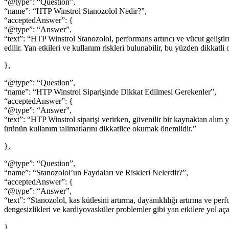
“@type”: “Question”,
“name”: “HTP Winstrol Stanozolol Nedir?”,
“acceptedAnswer”: {
“@type”: “Answer”,
“text”: “HTP Winstrol Stanozolol, performans artırıcı ve vücut geliştir
edilir. Yan etkileri ve kullanım riskleri bulunabilir, bu yüzden dikkatli 
},
“@type”: “Question”,
“name”: “HTP Winstrol Siparişinde Dikkat Edilmesi Gerekenler”,
“acceptedAnswer”: {
“@type”: “Answer”,
“text”: “HTP Winstrol siparişi verirken, güvenilir bir kaynaktan alım ya
ürünün kullanım talimatlarını dikkatlice okumak önemlidir.”
},
“@type”: “Question”,
“name”: “Stanozolol’un Faydaları ve Riskleri Nelerdir?”,
“acceptedAnswer”: {
“@type”: “Answer”,
“text”: “Stanozolol, kas kütlesini artırma, dayanıklılığı artırma ve per
dengesizlikleri ve kardiyovasküler problemler gibi yan etkilere yol açab
}