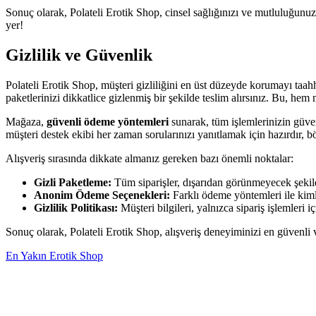
Sonuç olarak, Polateli Erotik Shop, cinsel sağlığınızı ve mutluluğunuz
yer!
Gizlilik ve Güvenlik
Polateli Erotik Shop, müşteri gizliliğini en üst düzeyde korumayı taahh
paketlerinizi dikkatlice gizlenmiş bir şekilde teslim alırsınız. Bu, hem
Mağaza,
güvenli ödeme yöntemleri
sunarak, tüm işlemlerinizin güven
müşteri destek ekibi her zaman sorularınızı yanıtlamak için hazırdır, bö
Alışveriş sırasında dikkate almanız gereken bazı önemli noktalar:
Gizli Paketleme:
Tüm siparişler, dışarıdan görünmeyecek şekild
Anonim Ödeme Seçenekleri:
Farklı ödeme yöntemleri ile kimliğ
Gizlilik Politikası:
Müşteri bilgileri, yalnızca sipariş işlemleri içi
Sonuç olarak, Polateli Erotik Shop, alışveriş deneyiminizi en güvenli v
En Yakın Erotik Shop