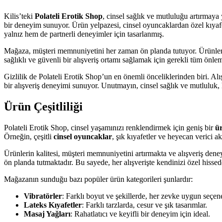
Kilis’teki
Polateli Erotik Shop
, cinsel sağlık ve mutluluğu artırmaya
bir deneyim sunuyor. Ürün yelpazesi, cinsel oyuncaklardan özel kıyafe
yalnız hem de partnerli deneyimler için tasarlanmış.
Mağaza, müşteri memnuniyetini her zaman ön planda tutuyor. Ürünlerin ka
sağlıklı ve güvenli bir alışveriş ortamı sağlamak için gerekli tüm önle
Gizlilik de Polateli Erotik Shop’un en önemli önceliklerinden biri. Alış
bir alışveriş deneyimi sunuyor. Unutmayın, cinsel sağlık ve mutluluk, 
Ürün Çeşitliliği
Polateli Erotik Shop, cinsel yaşamınızı renklendirmek için geniş bir
ür
Örneğin, çeşitli
cinsel oyuncaklar
, şık kıyafetler ve heyecan verici a
Ürünlerin kalitesi, müşteri memnuniyetini artırmakta ve alışveriş dene
ön planda tutmaktadır. Bu sayede, her alışverişte kendinizi özel hissed
Mağazanın sunduğu bazı popüler ürün kategorileri şunlardır:
Vibratörler
: Farklı boyut ve şekillerde, her zevke uygun seçene
Lateks Kıyafetler
: Farklı tarzlarda, cesur ve şık tasarımlar.
Masaj Yağları
: Rahatlatıcı ve keyifli bir deneyim için ideal.