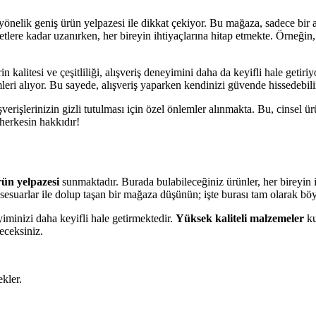
 yönelik geniş ürün yelpazesi ile dikkat çekiyor. Bu mağaza, sadece bir 
tlere kadar uzanırken, her bireyin ihtiyaçlarına hitap etmekte. Örneğin
litesi ve çeşitliliği, alışveriş deneyimini daha da keyifli hale getiriyo
mleri alıyor. Bu sayede, alışveriş yaparken kendinizi güvende hissedebili
verişlerinizin gizli tutulması için özel önlemler alınmakta. Bu, cinsel ü
herkesin hakkıdır!
ün yelpazesi
sunmaktadır. Burada bulabileceğiniz ürünler, her bireyin ih
ksesuarlar ile dolup taşan bir mağaza düşünün; işte burası tam olarak böy
yiminizi daha keyifli hale getirmektedir.
Yüksek kaliteli malzemeler
ku
eceksiniz.
kler.