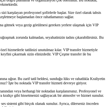
k için doğru planlama ve organizasyon çok önemlidir. Bu noktada,
rekmektedir.
izi karşılayan profesyonel şoförlerle başlar. Size özel olarak tahsis
i keşfetmeye başlamadan önce rahatlamanızı sağlar.
orana gitmek veya gezip görülmesi gereken yerlere ulaşmak için VIP
a uğraşmak zorunda kalmadan, seyahatinizin tadını çıkarabilirsiniz. Bu
zel hizmetlerle tatilinizi unutulmaz kılar. VIP transfer hizmetiyle
e keyfini çıkarmak sizin elinizdedir. VIP Çeşme transfer ile bu
nına uğrar. Bu zarif tatil beldesi, sunduğu lüks ve rahatlıkla Kraliyetin
nuz? İşte bu noktada VIP transfer hizmeti devreye giriyor.
imanından veya herhangi bir noktadan karşılanırsınız. Profesyonel ve
ya kraliçe gibi hissetmenizi sağlayacak bir atmosfer ve hizmet sunulur.
e ses sistemi gibi birçok olanak sunulur. Ayrıca, dilerseniz önceden