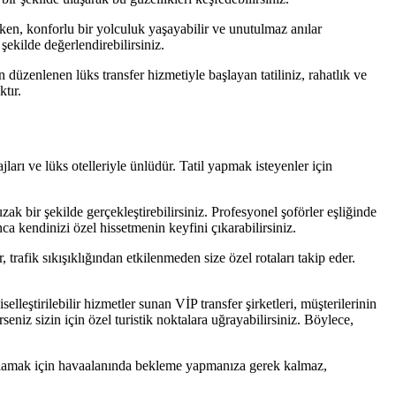
rken, konforlu bir yolculuk yaşayabilir ve unutulmaz anılar
şekilde değerlendirebilirsiniz.
 düzenlenen lüks transfer hizmetiyle başlayan tatiliniz, rahatlık ve
tır.
arı ve lüks otelleriyle ünlüdür. Tatil yapmak isteyenler için
k bir şekilde gerçekleştirebilirsiniz. Profesyonel şoförler eşliğinde
a kendinizi özel hissetmenin keyfini çıkarabilirsiniz.
rafik sıkışıklığından etkilenmeden size özel rotaları takip eder.
eştirilebilir hizmetler sunan VİP transfer şirketleri, müşterilerinin
eniz sizin için özel turistik noktalara uğrayabilirsiniz. Böylece,
sağlamak için havaalanında bekleme yapmanıza gerek kalmaz,