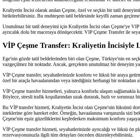
Kraliyetin İncisi olarak anılan Çeşme, özel ve seçkin bir tatil deneyi
biriktirebilirsiniz. Bu muhteşem tatil beldesinde keyifli zaman geçirmek
Unutulmaz bir tatil deneyimi için Kraliyetin İncisi olan Çeşme'ye VIP Ç
ayrıcalık dolu bir maceraya dönüşecektir. VIP Çeşme Transfer ile seya
VİP Çeşme Transfer: Kraliyetin İncisiyle
Ege'nin gözde tatil beldelerinden biri olan Çeşme, Türkiye'nin en seçki
vazgeçilmez bir noktadır. Ancak, gerçekten unutulmaz bir deneyim ya
VİP Çeşme transfer, seyahatlerinizde konforu ve lüksü bir araya getirm
özel bir araçla havaalanından veya istediğiniz herhangi bir noktadan a
VİP Çeşme transfer hizmetleri, yalnızca konforlu ulaşım sağlamakla kal
Böylece, stresli trafik koşullarından uzak durarak, hızlı ve sorunsuz bi
Bu VİP transfer hizmeti, Kraliyetin İncisi olan Çeşme'nin lüksünü doru
isteklerine göre hareket eder. Örneğin, havaalanına varışınızda sizi bek
Çeşme'nin eşsiz güzelliklerini keşfederken maksimum konforu yaşayabi
VİP Çeşme transfer hizmeti, seyahatlerinizde ayrıcalığı ve lüksü ön 
rezervasyonunuzla ilgili tüm detayları önceden düzenleyebilirsiniz.