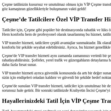
Çeşme tatilinizin kusursuz ve unutulmaz olması için VİP Çeşme transf
göz kamaştıran güzellikleriyle buluşmanın vakti geldi!
Çeşme’de Tatilcilere Özel VİP Transfer Hiz
Tatilciler için, Çeşme gibi popüler bir destinasyonda rahatlık ve lüks 
Hem konforlu hem de profesyonel olarak tasarlanmış bu hizmet, tatil
VIP transfer hizmeti, tatilcilere çeşitli avantajlar sunmaktadır. İlk o
konforlu bir şekilde seyahat edebilirsiniz. Ayrıca, bu hizmet genellikle
Çeşme'de VIP transfer hizmeti aynı zamanda zamanınızı verimli bir şe
rahatlayabilirsiniz. Şoförler, yerel trafik ve güzergahların detaylarına
daha fazla fırsat sunar.
VIP transfer hizmeti ayrıca güvenlik konusunda da artı bir değer sunar
sizin için endişeleri ortadan kaldırır ve güvenli bir şekilde hedef nokta
Çeşme'de sunulan VIP transfer hizmeti, tatilciler için unutulmaz bir de
sorunsuz hale getirir. Bir sonraki tatilinizde Kraliyetin İncisi Çeşme'yi
Hayallerinizdeki Tatil İçin VİP Çeşme Tra