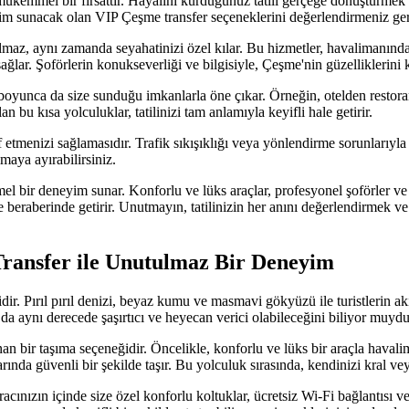
 mükemmel bir fırsattır. Hayalini kurduğunuz tatili gerçeğe dönüştürme
yim sunacak olan VIP Çeşme transfer seçeneklerini değerlendirmeniz ge
maz, aynı zamanda seyahatinizi özel kılar. Bu hizmetler, havalimanında s
sağlar. Şoförlerin konukseverliği ve bilgisiyle, Çeşme'nin güzelliklerin
til boyunca da size sunduğu imkanlarla öne çıkar. Örneğin, otelden rest
n bu kısa yolculuklar, tatilinizi tam anlamıyla keyifli hale getirir.
 etmenizi sağlamasıdır. Trafik sıkışıklığı veya yönlendirme sorunlarıyl
maya ayırabilirsiniz.
l bir deneyim sunar. Konforlu ve lüks araçlar, profesyonel şoförler ve ö
de beraberinde getirir. Unutmayın, tatilinizin her anını değerlendirmek v
 Transfer ile Unutulmaz Bir Deneyim
ir. Pırıl pırıl denizi, beyaz kumu ve masmavi gökyüzü ile turistlerin akı
 aynı derecede şaşırtıcı ve heyecan verici olabileceğini biliyor muydu
an bir taşıma seçeneğidir. Öncelikle, konforlu ve lüks bir araçla haval
ında güvenli bir şekilde taşır. Bu yolculuk sırasında, kendinizi kral ve
acınızın içinde size özel konforlu koltuklar, ücretsiz Wi-Fi bağlantısı v