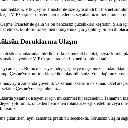
mi sunmaktadır. VIP Çeşme Transfer ile size ayrıcalıklı bir hizmet sunulu
 için VIP Çeşme Transfer'i tercih ederek, seyahatinizin her anını en iyi 
eşme Transfer ile gelin ve bu benzersiz güzellikleri keşfedin. Sizin için
hat etmek, konforunuz ve memnuniyetiniz için yapılmış bir tercih olacak
 Lüksün Doruklarına Ulaşın
n destinasyonlarından biridir. Turkuaz renkteki denizi, beyaz kumlu plajl
şamak isteyenlere VİP Çeşme transfer hizmeti sunulmaktadır.
eyi amaçlar. Bu hizmet sayesinde, Çeşme'ye ulaşımınızı sıradanlıktan uza
lınıp, Çeşme'ye konforlu bir şekilde ulaşabilirsiniz. Yolculuğunuz boyunc
maz, aynı zamanda güvenlik ve zaman tasarrufu da sunar. Özel araçlar, t
r şekilde Çeşme'ye ulaşabilirsiniz.
klarda yaşamak isteyenler için mükemmel bir seçenektir. Tamamen kişisell
leyen şoförünüz, önceden belirlenen rotada size eşlik edebilir veya dilers
lirsiniz.
plana çıkarırken, aynı zamanda pratik bir seçenektir. Sorunsuz ulaşım 