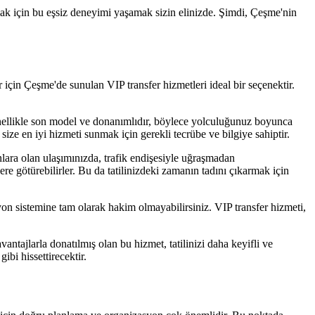
mak için bu eşsiz deneyimi yaşamak sizin elinizde. Şimdi, Çeşme'nin
r için Çeşme'de sunulan VIP transfer hizmetleri ideal bir seçenektir.
r genellikle son model ve donanımlıdır, böylece yolculuğunuz boyunca
size en iyi hizmeti sunmak için gerekli tecrübe ve bilgiye sahiptir.
lara olan ulaşımınızda, trafik endişesiyle uğraşmadan
ere götürebilirler. Bu da tatilinizdeki zamanın tadını çıkarmak için
yon sistemine tam olarak hakim olmayabilirsiniz. VIP transfer hizmeti,
ntajlarla donatılmış olan bu hizmet, tatilinizi daha keyifli ve
ibi hissettirecektir.