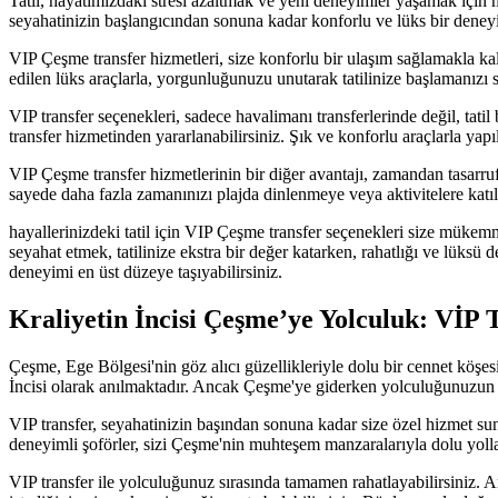
Tatil, hayatımızdaki stresi azaltmak ve yeni deneyimler yaşamak için
seyahatinizin başlangıcından sonuna kadar konforlu ve lüks bir dene
VIP Çeşme transfer hizmetleri, size konforlu bir ulaşım sağlamakla kal
edilen lüks araçlarla, yorgunluğunuzu unutarak tatilinize başlamanızı 
VIP transfer seçenekleri, sadece havalimanı transferlerinde değil, ta
transfer hizmetinden yararlanabilirsiniz. Şık ve konforlu araçlarla yapıla
VIP Çeşme transfer hizmetlerinin bir diğer avantajı, zamandan tasarruf
sayede daha fazla zamanınızı plajda dinlenmeye veya aktivitelere katıl
hayallerinizdeki tatil için VIP Çeşme transfer seçenekleri size mükemme
seyahat etmek, tatilinize ekstra bir değer katarken, rahatlığı ve lüksü 
deneyimi en üst düzeye taşıyabilirsiniz.
Kraliyetin İncisi Çeşme’ye Yolculuk: VİP
Çeşme, Ege Bölgesi'nin göz alıcı güzellikleriyle dolu bir cennet köşesid
İncisi olarak anılmaktadır. Ancak Çeşme'ye giderken yolculuğunuzun da
VIP transfer, seyahatinizin başından sonuna kadar size özel hizmet sun
deneyimli şoförler, sizi Çeşme'nin muhteşem manzaralarıyla dolu yollar
VIP transfer ile yolculuğunuz sırasında tamamen rahatlayabilirsiniz. Ar