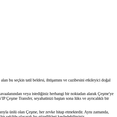
an bu seçkin tatil beldesi, ihtişamını ve cazibesini etkileyici doğal
 havaalanından veya istediğiniz herhangi bir noktadan alarak Çeşme'ye
VIP Çeşme Transfer, seyahatinizi baştan sona lüks ve ayrıcalıklı bir
kanlarıyla ünlü olan Çeşme, her zevke hitap etmektedir. Aynı zamanda,
ir şekilde ulaşarak bu güzellikleri keşfedebilirsiniz.