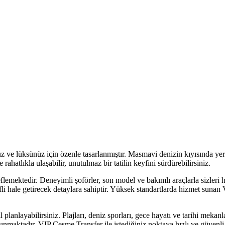
 ve lüksünüz için özenle tasarlanmıştır. Masmavi denizin kıyısında yer al
hatlıkla ulaşabilir, unutulmaz bir tatilin keyfini sürdürebilirsiniz.
lemektedir. Deneyimli şoförler, son model ve bakımlı araçlarla sizleri
li hale getirecek detaylara sahiptir. Yüksek standartlarda hizmet sunan 
il planlayabilirsiniz. Plajları, deniz sporları, gece hayatı ve tarihi me
lunmaktadır. VIP Çeşme Transfer ile istediğiniz noktaya hızlı ve güvenli b