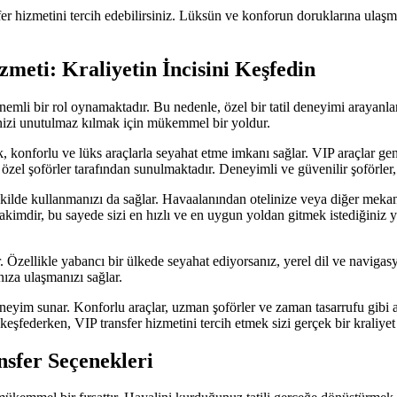
er hizmetini tercih edebilirsiniz. Lüksün ve konforun doruklarına ulaş
meti: Kraliyetin İncisini Keşfedin
önemli bir rol oynamaktadır. Bu nedenle, özel bir tatil deneyimi arayanla
inizi unutulmaz kılmak için mükemmel bir yoldur.
larak, konforlu ve lüks araçlarla seyahat etme imkanı sağlar. VIP araçla
 özel şoförler tarafından sunulmaktadır. Deneyimli ve güvenilir şoförler, 
kilde kullanmanızı da sağlar. Havaalanından otelinize veya diğer mekan
 hakimdir, bu sayede sizi en hızlı ve en uygun yoldan gitmek istediğiniz y
. Özellikle yabancı bir ülkede seyahat ediyorsanız, yerel dil ve navigas
nıza ulaşmanızı sağlar.
neyim sunar. Konforlu araçlar, uzman şoförler ve zaman tasarrufu gibi ava
 keşfederken, VIP transfer hizmetini tercih etmek sizi gerçek bir kraliyet g
nsfer Seçenekleri