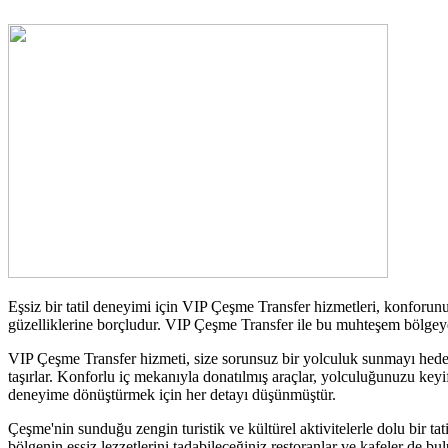
Eşsiz bir tatil deneyimi için VIP Çeşme Transfer hizmetleri, konforunuz
güzelliklerine borçludur. VIP Çeşme Transfer ile bu muhteşem bölgeye ra
VIP Çeşme Transfer hizmeti, size sorunsuz bir yolculuk sunmayı hedef
taşırlar. Konforlu iç mekanıyla donatılmış araçlar, yolculuğunuzu keyif
deneyime dönüştürmek için her detayı düşünmüştür.
Çeşme'nin sunduğu zengin turistik ve kültürel aktivitelerle dolu bir tat
bölgenin eşsiz lezzetlerini tadabileceğiniz restoranlar ve kafeler de bu