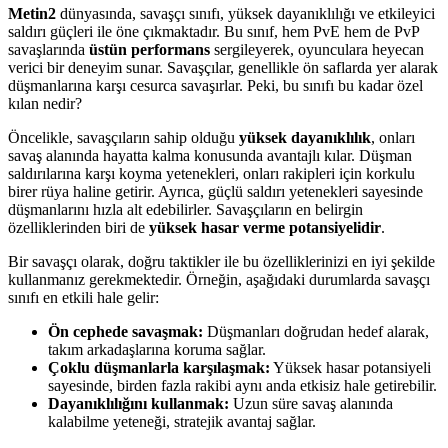
Metin2
dünyasında, savaşçı sınıfı, yüksek dayanıklılığı ve etkileyici
saldırı güçleri ile öne çıkmaktadır. Bu sınıf, hem PvE hem de PvP
savaşlarında
üstün performans
sergileyerek, oyunculara heyecan
verici bir deneyim sunar. Savaşçılar, genellikle ön saflarda yer alarak
düşmanlarına karşı cesurca savaşırlar. Peki, bu sınıfı bu kadar özel
kılan nedir?
Öncelikle, savaşçıların sahip olduğu
yüksek dayanıklılık
, onları
savaş alanında hayatta kalma konusunda avantajlı kılar. Düşman
saldırılarına karşı koyma yetenekleri, onları rakipleri için korkulu
birer rüya haline getirir. Ayrıca, güçlü saldırı yetenekleri sayesinde
düşmanlarını hızla alt edebilirler. Savaşçıların en belirgin
özelliklerinden biri de
yüksek hasar verme potansiyelidir
.
Bir savaşçı olarak, doğru taktikler ile bu özelliklerinizi en iyi şekilde
kullanmanız gerekmektedir. Örneğin, aşağıdaki durumlarda savaşçı
sınıfı en etkili hale gelir:
Ön cephede savaşmak:
Düşmanları doğrudan hedef alarak,
takım arkadaşlarına koruma sağlar.
Çoklu düşmanlarla karşılaşmak:
Yüksek hasar potansiyeli
sayesinde, birden fazla rakibi aynı anda etkisiz hale getirebilir.
Dayanıklılığını kullanmak:
Uzun süre savaş alanında
kalabilme yeteneği, stratejik avantaj sağlar.