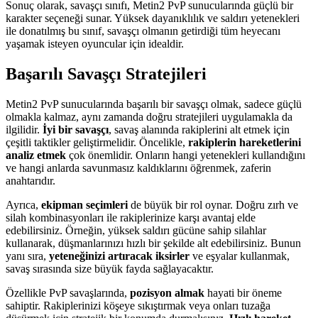
Sonuç olarak, savaşçı sınıfı, Metin2 PvP sunucularında güçlü bir
karakter seçeneği sunar. Yüksek dayanıklılık ve saldırı yetenekleri
ile donatılmış bu sınıf, savaşçı olmanın getirdiği tüm heyecanı
yaşamak isteyen oyuncular için idealdir.
Başarılı Savaşçı Stratejileri
Metin2 PvP sunucularında başarılı bir savaşçı olmak, sadece güçlü
olmakla kalmaz, aynı zamanda doğru stratejileri uygulamakla da
ilgilidir.
İyi bir savaşçı
, savaş alanında rakiplerini alt etmek için
çeşitli taktikler geliştirmelidir. Öncelikle,
rakiplerin hareketlerini
analiz etmek
çok önemlidir. Onların hangi yetenekleri kullandığını
ve hangi anlarda savunmasız kaldıklarını öğrenmek, zaferin
anahtarıdır.
Ayrıca,
ekipman seçimleri
de büyük bir rol oynar. Doğru zırh ve
silah kombinasyonları ile rakiplerinize karşı avantaj elde
edebilirsiniz. Örneğin, yüksek saldırı gücüne sahip silahlar
kullanarak, düşmanlarınızı hızlı bir şekilde alt edebilirsiniz. Bunun
yanı sıra,
yeteneğinizi artıracak iksirler
ve eşyalar kullanmak,
savaş sırasında size büyük fayda sağlayacaktır.
Özellikle PvP savaşlarında,
pozisyon almak
hayati bir öneme
sahiptir. Rakiplerinizi köşeye sıkıştırmak veya onları tuzağa