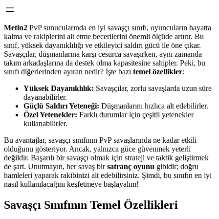
Metin2
PvP sunucularında en iyi savaşçı sınıfı, oyuncuların hayatta
kalma ve rakiplerini alt etme becerilerini önemli ölçüde artırır. Bu
sınıf, yüksek dayanıklılığı ve etkileyici saldırı gücü ile öne çıkar.
Savaşçılar, düşmanlarına karşı cesurca savaşırken, aynı zamanda
takım arkadaşlarına da destek olma kapasitesine sahipler. Peki, bu
sınıfı diğerlerinden ayıran nedir? İşte bazı
temel özellikler
:
Yüksek Dayanıklılık:
Savaşçılar, zorlu savaşlarda uzun süre
dayanabilirler.
Güçlü Saldırı Yeteneği:
Düşmanlarını hızlıca alt edebilirler.
Özel Yetenekler:
Farklı durumlar için çeşitli yetenekler
kullanabilirler.
Bu avantajlar, savaşçı sınıfının PvP savaşlarında ne kadar etkili
olduğunu gösteriyor. Ancak, yalnızca güce güvenmek yeterli
değildir. Başarılı bir savaşçı olmak için strateji ve taktik geliştirmek
de şart. Unutmayın, her savaş bir
satranç oyunu
gibidir; doğru
hamleleri yaparak rakibinizi alt edebilirsiniz. Şimdi, bu sınıfın en iyi
nasıl kullanılacağını keşfetmeye başlayalım!
Savaşçı Sınıfının Temel Özellikleri