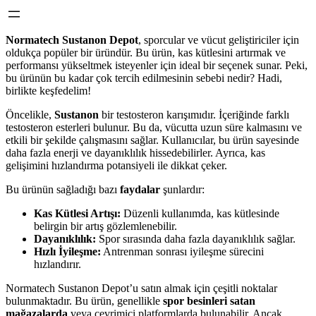
Normatech Sustanon Depot
, sporcular ve vücut geliştiriciler için
oldukça popüler bir üründür. Bu ürün, kas kütlesini artırmak ve
performansı yükseltmek isteyenler için ideal bir seçenek sunar. Peki,
bu ürünün bu kadar çok tercih edilmesinin sebebi nedir? Hadi,
birlikte keşfedelim!
Öncelikle,
Sustanon
bir testosteron karışımıdır. İçeriğinde farklı
testosteron esterleri bulunur. Bu da, vücutta uzun süre kalmasını ve
etkili bir şekilde çalışmasını sağlar. Kullanıcılar, bu ürün sayesinde
daha fazla enerji ve dayanıklılık hissedebilirler. Ayrıca, kas
gelişimini hızlandırma potansiyeli ile dikkat çeker.
Bu ürünün sağladığı bazı
faydalar
şunlardır:
Kas Kütlesi Artışı:
Düzenli kullanımda, kas kütlesinde
belirgin bir artış gözlemlenebilir.
Dayanıklılık:
Spor sırasında daha fazla dayanıklılık sağlar.
Hızlı İyileşme:
Antrenman sonrası iyileşme sürecini
hızlandırır.
Normatech Sustanon Depot’u satın almak için çeşitli noktalar
bulunmaktadır. Bu ürün, genellikle
spor besinleri satan
mağazalarda
veya çevrimiçi platformlarda bulunabilir. Ancak,