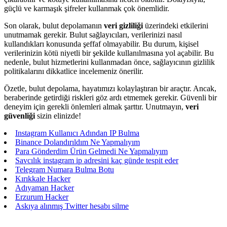
güçlü ve karmaşık şifreler kullanmak çok önemlidir.
Son olarak, bulut depolamanın
veri gizliliği
üzerindeki etkilerini
unutmamak gerekir. Bulut sağlayıcıları, verilerinizi nasıl
kullandıkları konusunda şeffaf olmayabilir. Bu durum, kişisel
verilerinizin kötü niyetli bir şekilde kullanılmasına yol açabilir. Bu
nedenle, bulut hizmetlerini kullanmadan önce, sağlayıcının gizlilik
politikalarını dikkatlice incelemeniz önerilir.
Özetle, bulut depolama, hayatımızı kolaylaştıran bir araçtır. Ancak,
beraberinde getirdiği riskleri göz ardı etmemek gerekir. Güvenli bir
deneyim için gerekli önlemleri almak şarttır. Unutmayın,
veri
güvenliği
sizin elinizde!
Instagram Kullanıcı Adından IP Bulma
Binance Dolandırıldım Ne Yapmalıyım
Para Gönderdim Ürün Gelmedi Ne Yapmalıyım
Savcılık instagram ip adresini kaç günde tespit eder
Telegram Numara Bulma Botu
Kırıkkale Hacker
Adıyaman Hacker
Erzurum Hacker
Askıya alınmış Twitter hesabı silme