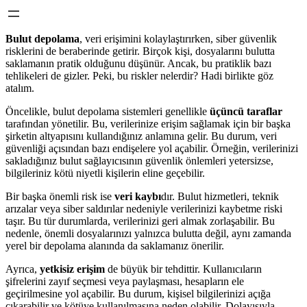
Bulut depolama
, veri erişimini kolaylaştırırken, siber güvenlik
risklerini de beraberinde getirir. Birçok kişi, dosyalarını bulutta
saklamanın pratik olduğunu düşünür. Ancak, bu pratiklik bazı
tehlikeleri de gizler. Peki, bu riskler nelerdir? Hadi birlikte göz
atalım.
Öncelikle, bulut depolama sistemleri genellikle
üçüncü taraflar
tarafından yönetilir. Bu, verilerinize erişim sağlamak için bir başka
şirketin altyapısını kullandığınız anlamına gelir. Bu durum, veri
güvenliği açısından bazı endişelere yol açabilir. Örneğin, verilerinizi
sakladığınız bulut sağlayıcısının güvenlik önlemleri yetersizse,
bilgileriniz kötü niyetli kişilerin eline geçebilir.
Bir başka önemli risk ise
veri kaybı
dır. Bulut hizmetleri, teknik
arızalar veya siber saldırılar nedeniyle verilerinizi kaybetme riski
taşır. Bu tür durumlarda, verilerinizi geri almak zorlaşabilir. Bu
nedenle, önemli dosyalarınızı yalnızca bulutta değil, aynı zamanda
yerel bir depolama alanında da saklamanız önerilir.
Ayrıca,
yetkisiz erişim
de büyük bir tehdittir. Kullanıcıların
şifrelerini zayıf seçmesi veya paylaşması, hesapların ele
geçirilmesine yol açabilir. Bu durum, kişisel bilgilerinizi açığa
çıkarabilir ve kötüye kullanılmasına neden olabilir. Dolayısıyla,