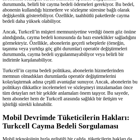
durumunda, belirli bir cayma bedeli ödemeleri gerekiyor. Bu bedel,
abonenin kullandığı hizmetlere ve sözleşme süresine bağlı olarak
değişkenlik gösterebiliyor. Özellikle, taahhütlü paketlerde cayma
bedeli daha yüksek olabiliyor.
Ancak, Turkcell’in müşteri memnuniyetine verdiği önem göz önüne
alındığında, cayma bedeli konusunda da bazı esneklikler sağladığını
görmekteyiz. Özellikle, abonelerin geçerli sebeplerle (örneğin,
taşınma veya yurtdışı göç gibi durumlar) operatör değiştirmeleri
durumunda, cayma bedeli uygulanmayabiliyor veya belirli bir
indirimle karşılanabiliyor.
Turkcell’in cayma bedeli politikası, abonelerin hizmetlerinden
memnun olmadıkları durumlarda operatör değiştirmelerini
kolaylaştırmak adına çeşitli avantajlar sunuyor. Ancak, abonelerin bu
politikayı dikkatlice incelemeleri ve sözleşmeyi imzalamadan önce
tüm detayları net bir şekilde anlamaları önem taşıyor. Bu sayede,
hem aboneler hem de Turkcell arasında sağlıklı bir iletişim ve
işbirliği sürekli kılınabilir.
Mobil Devrimde Tüketicilerin Hakları:
Turkcell Cayma Bedeli Sorgulaması
Mobil teknolojinin hızla geliştiği bir çağda, tüketicilerin hakları da