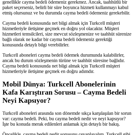
genellikle cayma bedeli ödemeniz gerekmez. Ancak, taahhütlü bir
paket seçerseniz, belirli bir süre boyunca hizmeti kullanmayı kabul
etmiş olursunuz ve bu durumda cayma bedeli ödemeniz gerekebilir.
Cayma bedeli konusunda net bilgi almak için Turkcell müşteri
hizmetleriyle iletişime geçmek en doğru yol olacaktır. Müşteri
hizmetleri temsilcileri, size mevcut sözleşmenize ve taahhüt sürenize
bağlı olarak ne kadar bir cayma bedeli ödemeniz gerektiği
konusunda detaylı bilgi verebilirler.
Turkcell aboneleri cayma bedeli ödemek durumunda kalabilirler,
ancak bu durum sözleşmenin türüne ve taahhüt süresine bağlıdır.
Cayma bedeli konusunda net bilgi almak için Turkcell müşteri
hizmetleriyle iletişime geçmek en doğru adımdır.
Mobil Dünya: Turkcell Abonelerinin
Kafa Karıştıran Sorusu – Cayma Bedeli
Neyi Kapsıyor?
Turkcell aboneleri arasında son dönemde sıkça karşılaşılan bir sorun
var: cayma bedeli. Peki, bu cayma bedeli nedir ve neyi kapsıyor?
İşte bu konuda merak edilenleri anlamak için detaylı bir bakış.
Öncelikle, cayma bedeli nedir sorusunu cevaplayalım. Turkcell gibi