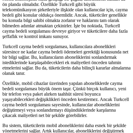
ön planda olmalıdır. Özellikle Turkcell gibi büyük
telekomünikasyon şirketleriyle ilişkide olan kullanıcılar için, cayma
bedeli gibi konular oldukça önemlidir. Ancak, tüketiciler genellikle
bu konuda bilgi sahibi olmakta zorlanır ve haklarını tam olarak
bilmeden adımlar atmaktan çekinirler. İşte bu noktada, Turkcell
cayma bedeli sorgulaması devreye giriyor ve tüketicilere daha fazla
şeffaflık ve kontrol imkanı sunuyor.
Turkcell cayma bedeli sorgulaması, kullanıcılara abonelikleri
süresince ne kadar cayma bedeli ödemeleri gerektiği konusunda net
bir bilgi sağlar. Bu, kullanıcıların aboneliklerini sonlandırmak
istediklerinde karşılaşabilecekleri ek maliyetleri önceden tahmin
etmelerini sağlar. Bu da, tüketicilerin daha bilinçli kararlar almalarına
olanak tanır.
Özellikle, mobil cihazlar üzerinden yapılan aboneliklerde cayma
bedeli sorgulaması büyük önem taşır. Çünkü birçok kullanıcı, yeni
bir telefon veya paket alırken taahhüt süresi boyunca
yaşayabilecekleri değişiklikleri önceden kestiremez. Ancak Turkcell
cayma bedeli sorgulaması sayesinde, kullanıcılar aboneliklerini
değiştirmeyi veya sonlandırmayı düşündüklerinde karşılarına
çıkacak maliyetleri net bir şekilde görebilirler.
Bu sistem, tüketicilerin mobil aboneliklerini daha esnek bir şekilde
yönetmelerini sağlar. Artık kullanıcılar, aboneliklerini değiştirmek