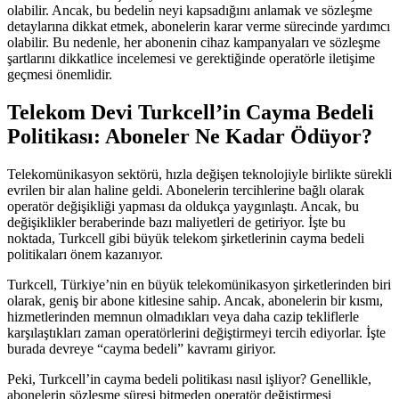
olabilir. Ancak, bu bedelin neyi kapsadığını anlamak ve sözleşme
detaylarına dikkat etmek, abonelerin karar verme sürecinde yardımcı
olabilir. Bu nedenle, her abonenin cihaz kampanyaları ve sözleşme
şartlarını dikkatlice incelemesi ve gerektiğinde operatörle iletişime
geçmesi önemlidir.
Telekom Devi Turkcell’in Cayma Bedeli
Politikası: Aboneler Ne Kadar Ödüyor?
Telekomünikasyon sektörü, hızla değişen teknolojiyle birlikte sürekli
evrilen bir alan haline geldi. Abonelerin tercihlerine bağlı olarak
operatör değişikliği yapması da oldukça yaygınlaştı. Ancak, bu
değişiklikler beraberinde bazı maliyetleri de getiriyor. İşte bu
noktada, Turkcell gibi büyük telekom şirketlerinin cayma bedeli
politikaları önem kazanıyor.
Turkcell, Türkiye’nin en büyük telekomünikasyon şirketlerinden biri
olarak, geniş bir abone kitlesine sahip. Ancak, abonelerin bir kısmı,
hizmetlerinden memnun olmadıkları veya daha cazip tekliflerle
karşılaştıkları zaman operatörlerini değiştirmeyi tercih ediyorlar. İşte
burada devreye “cayma bedeli” kavramı giriyor.
Peki, Turkcell’in cayma bedeli politikası nasıl işliyor? Genellikle,
abonelerin sözleşme süresi bitmeden operatör değiştirmesi