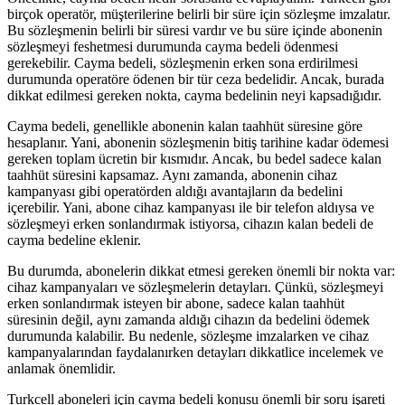
birçok operatör, müşterilerine belirli bir süre için sözleşme imzalatır.
Bu sözleşmenin belirli bir süresi vardır ve bu süre içinde abonenin
sözleşmeyi feshetmesi durumunda cayma bedeli ödenmesi
gerekebilir. Cayma bedeli, sözleşmenin erken sona erdirilmesi
durumunda operatöre ödenen bir tür ceza bedelidir. Ancak, burada
dikkat edilmesi gereken nokta, cayma bedelinin neyi kapsadığıdır.
Cayma bedeli, genellikle abonenin kalan taahhüt süresine göre
hesaplanır. Yani, abonenin sözleşmenin bitiş tarihine kadar ödemesi
gereken toplam ücretin bir kısmıdır. Ancak, bu bedel sadece kalan
taahhüt süresini kapsamaz. Aynı zamanda, abonenin cihaz
kampanyası gibi operatörden aldığı avantajların da bedelini
içerebilir. Yani, abone cihaz kampanyası ile bir telefon aldıysa ve
sözleşmeyi erken sonlandırmak istiyorsa, cihazın kalan bedeli de
cayma bedeline eklenir.
Bu durumda, abonelerin dikkat etmesi gereken önemli bir nokta var:
cihaz kampanyaları ve sözleşmelerin detayları. Çünkü, sözleşmeyi
erken sonlandırmak isteyen bir abone, sadece kalan taahhüt
süresinin değil, aynı zamanda aldığı cihazın da bedelini ödemek
durumunda kalabilir. Bu nedenle, sözleşme imzalarken ve cihaz
kampanyalarından faydalanırken detayları dikkatlice incelemek ve
anlamak önemlidir.
Turkcell aboneleri için cayma bedeli konusu önemli bir soru işareti