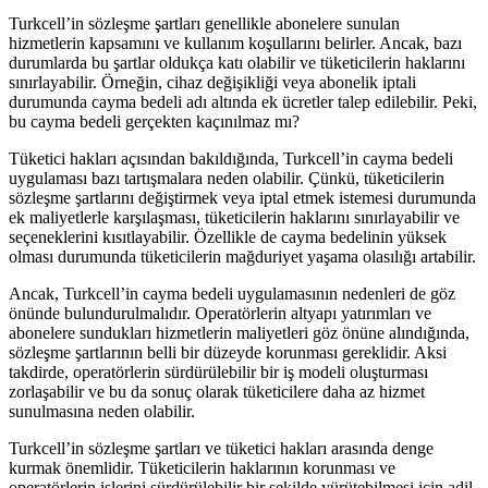
Turkcell’in sözleşme şartları genellikle abonelere sunulan
hizmetlerin kapsamını ve kullanım koşullarını belirler. Ancak, bazı
durumlarda bu şartlar oldukça katı olabilir ve tüketicilerin haklarını
sınırlayabilir. Örneğin, cihaz değişikliği veya abonelik iptali
durumunda cayma bedeli adı altında ek ücretler talep edilebilir. Peki,
bu cayma bedeli gerçekten kaçınılmaz mı?
Tüketici hakları açısından bakıldığında, Turkcell’in cayma bedeli
uygulaması bazı tartışmalara neden olabilir. Çünkü, tüketicilerin
sözleşme şartlarını değiştirmek veya iptal etmek istemesi durumunda
ek maliyetlerle karşılaşması, tüketicilerin haklarını sınırlayabilir ve
seçeneklerini kısıtlayabilir. Özellikle de cayma bedelinin yüksek
olması durumunda tüketicilerin mağduriyet yaşama olasılığı artabilir.
Ancak, Turkcell’in cayma bedeli uygulamasının nedenleri de göz
önünde bulundurulmalıdır. Operatörlerin altyapı yatırımları ve
abonelere sundukları hizmetlerin maliyetleri göz önüne alındığında,
sözleşme şartlarının belli bir düzeyde korunması gereklidir. Aksi
takdirde, operatörlerin sürdürülebilir bir iş modeli oluşturması
zorlaşabilir ve bu da sonuç olarak tüketicilere daha az hizmet
sunulmasına neden olabilir.
Turkcell’in sözleşme şartları ve tüketici hakları arasında denge
kurmak önemlidir. Tüketicilerin haklarının korunması ve
operatörlerin işlerini sürdürülebilir bir şekilde yürütebilmesi için adil