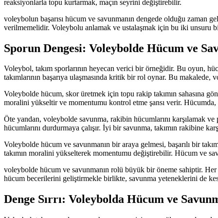
reaksiyonlarla topu kurtarmak, maçın seyrini değiştirebilir.
voleybolun başarısı hücum ve savunmanın dengede olduğu zaman gelir.
verilmemelidir. Voleybolu anlamak ve ustalaşmak için bu iki unsuru bi
Sporun Dengesi: Voleybolde Hücum ve Sa
Voleybol, takım sporlarının heyecan verici bir örneğidir. Bu oyun, h
takımlarının başarıya ulaşmasında kritik bir rol oynar. Bu makalede,
Voleybolde hücum, skor üretmek için topu rakip takımın sahasına gönde
moralini yükseltir ve momentumu kontrol etme şansı verir. Hücumda, sal
Öte yandan, voleybolde savunma, rakibin hücumlarını karşılamak ve pu
hücumlarını durdurmaya çalışır. İyi bir savunma, takımın rakibine kar
Voleybolde hücum ve savunmanın bir araya gelmesi, başarılı bir takımın
takımın moralini yükselterek momentumu değiştirebilir. Hücum ve savun
voleybolde hücum ve savunmanın rolü büyük bir öneme sahiptir. Her ik
hücum becerilerini geliştirmekle birlikte, savunma yeteneklerini de kes
Denge Sırrı: Voleybolda Hücum ve Savun