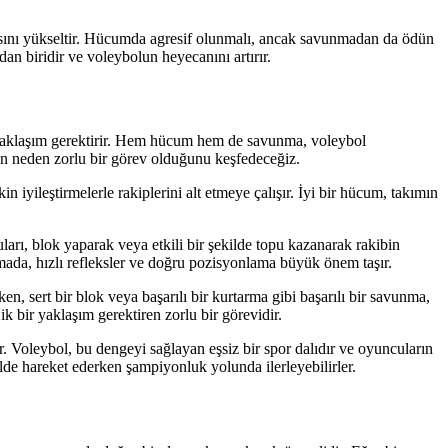
nsını yükseltir. Hücumda agresif olunmalı, ancak savunmadan da ödün
n biridir ve voleybolun heyecanını artırır.
r yaklaşım gerektirir. Hem hücum hem de savunma, voleybol
in neden zorlu bir görev olduğunu keşfedeceğiz.
yileştirmelerle rakiplerini alt etmeye çalışır. İyi bir hücum, takımın
rı, blok yaparak veya etkili bir şekilde topu kazanarak rakibin
mada, hızlı refleksler ve doğru pozisyonlama büyük önem taşır.
, sert bir blok veya başarılı bir kurtarma gibi başarılı bir savunma,
 bir yaklaşım gerektiren zorlu bir görevidir.
 Voleybol, bu dengeyi sağlayan eşsiz bir spor dalıdır ve oyuncuların
kilde hareket ederken şampiyonluk yolunda ilerleyebilirler.