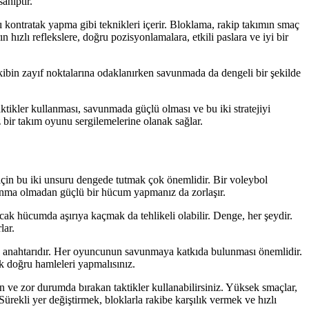
ahiptir.
ı kontratak yapma gibi teknikleri içerir. Bloklama, rakip takımın smaç
 hızlı reflekslere, doğru pozisyonlamalara, etkili paslara ve iyi bir
kibin zayıf noktalarına odaklanırken savunmada da dengeli bir şekilde
aktikler kullanması, savunmada güçlü olması ve bu iki stratejiyi
 bir takım oyunu sergilemelerine olanak sağlar.
için bu iki unsuru dengede tutmak çok önemlidir. Bir voleybol
unma olmadan güçlü bir hücum yapmanız da zorlaşır.
ncak hücumda aşırıya kaçmak da tehlikeli olabilir. Denge, her şeydir.
lar.
nın anahtarıdır. Her oyuncunun savunmaya katkıda bulunması önemlidir.
ak doğru hamleleri yapmalısınız.
 ve zor durumda bırakan taktikler kullanabilirsiniz. Yüksek smaçlar,
ürekli yer değiştirmek, bloklarla rakibe karşılık vermek ve hızlı