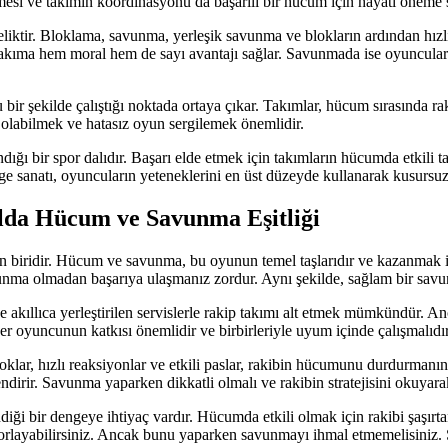
esi ve takımın koordinasyonu da başarılı bir hücum için hayati öneme s
eliktir. Bloklama, savunma, yerleşik savunma ve blokların ardından hızl
, takıma hem moral hem de sayı avantajı sağlar. Savunmada ise oyuncuların
r şekilde çalıştığı noktada ortaya çıkar. Takımlar, hücum sırasında ra
 olabilmek ve hatasız oyun sergilemek önemlidir.
ığı bir spor dalıdır. Başarı elde etmek için takımların hücumda etkili t
e sanatı, oyuncuların yeteneklerini en üst düzeyde kullanarak kusursuz
da Hücum ve Savunma Eşitliği
ndan biridir. Hücum ve savunma, bu oyunun temel taşlarıdır ve kazanmak 
vunma olmadan başarıya ulaşmanız zordur. Aynı şekilde, sağlam bir sav
e akıllıca yerleştirilen servislerle rakip takımı alt etmek mümkündür. A
 oyuncunun katkısı önemlidir ve birbirleriyle uyum içinde çalışmalıdır
oklar, hızlı reaksiyonlar ve etkili paslar, rakibin hücumunu durdurma
lendirir. Savunma yaparken dikkatli olmalı ve rakibin stratejisini okuyar
 bir dengeye ihtiyaç vardır. Hücumda etkili olmak için rakibi şaşırtan
 zorlayabilirsiniz. Ancak bunu yaparken savunmayı ihmal etmemelisiniz. S