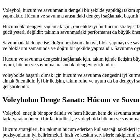
Voleybol, hücum ve savunmanın dengeli bir şekilde yapıldığı takım sp
yapmaktır. Hücum ve savunma arasındaki dengeyi sağlamak, başarılı b
Hücumdaki dengeyi sağlamak için, öncelikle iyi bir hücum stratejisi 
gücü yeterli değildir; takımın savunmadaki performansı da büyük önem
Savunmadaki denge ise, doğru pozisyon almayı, blok yapmayı ve savunma
ve bloklarını zamanında ve doğru bir şekilde yapmalıdır. Savunma oyunc
Hücum ve savunma dengesini sağlamak için, takım içinde iletişim büyük 
uyum, hücum ve savunma arasındaki dengeyi güçlendirir.
voleybolde başarılı olmak için hücum ve savunma dengesini iyi kurmak
almak önemlidir. İyi bir iletişim, takım ruhu ve uyum da bu dengeyi s
geliştirilebilir.
Voleybolun Denge Sanatı: Hücum ve Savun
Voleybol, enerjik bir spor dalıdır ve hem hücum hem de savunma strate
farkı yaratan önemli bir faktördür. İşte voleybolda hücum ve savunma s
Hücum stratejileri, bir takımın hücum ederken kullanacağı taktikleri i
pozisyonlarını iyi belirlemeleri, hızlı ve keskin servislerle rakiplerini