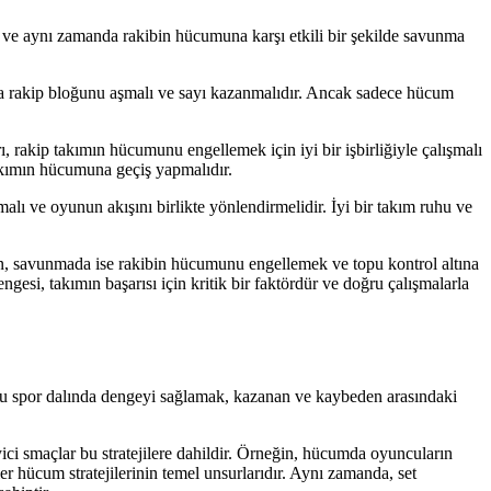
 ve aynı zamanda rakibin hücumuna karşı etkili bir şekilde savunma
rla rakip bloğunu aşmalı ve sayı kazanmalıdır. Ancak sadece hücum
 rakip takımın hücumunu engellemek için iyi bir işbirliğiyle çalışmalı
takımın hücumuna geçiş yapmalıdır.
alı ve oyunun akışını birlikte yönlendirmelidir. İyi bir takım ruhu ve
en, savunmada ise rakibin hücumunu engellemek ve topu kontrol altına
si, takımın başarısı için kritik bir faktördür ve doğru çalışmalarla
. Bu spor dalında dengeyi sağlamak, kazanan ve kaybeden arasındaki
yici smaçlar bu stratejilere dahildir. Örneğin, hücumda oyuncuların
kler hücum stratejilerinin temel unsurlarıdır. Aynı zamanda, set