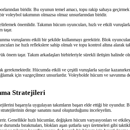
orlarından biridir. Bu oyunun temel amacı, topu rakip sahaya geçirmek
ir voleybol takımının olmazsa olmaz unsurlarından biridir.
belirlemek önemlidir. Takımın hücum oyuncuları, hızlı ve etkili vuruşla
 taşır.
 vuruşlarını etkili bir şekilde kullanmayı gerektirir. Blok oyuncuları,
uları ise hızlı reflekslere sahip olmalı ve topu kontrol altına alarak 
önem taşır. Takım arkadaşları birbirleriyle sürekli iletişim halinde olm
 gerekmektedir. Hücumda etkili ve çeşitli vuruşlarla sayılar kazanırk
ağlamak için vazgeçilmez unsurlardır. Voleybolde hücum ve savunma denge
ma Stratejileri
jilerini başarıyla uygulayan takımların başarı elde ettiği bir oyundur
tratejilerinin denge sanatını nasıl oluşturduğunu inceleyelim.
çerir. Genellikle hızlı hücumlar, değişken hücum varyasyonları ve etkile
 zor durumda bırakmaları, blokları aşan şutlarla sayı üretmeleri gibi takti