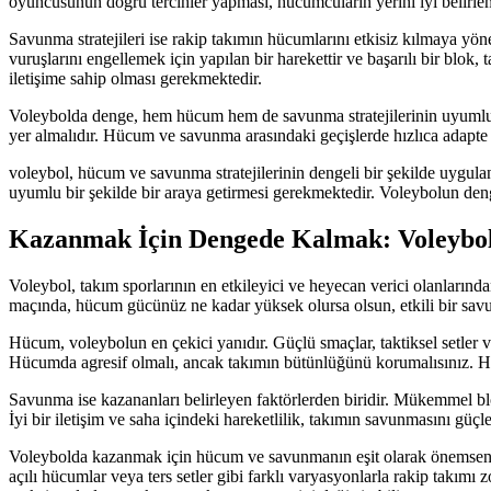
oyuncusunun doğru tercihler yapması, hücumcuların yerini iyi belirlem
Savunma stratejileri ise rakip takımın hücumlarını etkisiz kılmaya yön
vuruşlarını engellemek için yapılan bir harekettir ve başarılı bir blok
iletişime sahip olması gerekmektedir.
Voleybolda denge, hem hücum hem de savunma stratejilerinin uyumlu bi
yer almalıdır. Hücum ve savunma arasındaki geçişlerde hızlıca adapte
voleybol, hücum ve savunma stratejilerinin dengeli bir şekilde uyguland
uyumlu bir şekilde bir araya getirmesi gerekmektedir. Voleybolun deng
Kazanmak İçin Dengede Kalmak: Voleybol
Voleybol, takım sporlarının en etkileyici ve heyecan verici olanları
maçında, hücum gücünüz ne kadar yüksek olursa olsun, etkili bir sa
Hücum, voleybolun en çekici yanıdır. Güçlü smaçlar, taktiksel setler v
Hücumda agresif olmalı, ancak takımın bütünlüğünü korumalısınız. Her
Savunma ise kazananları belirleyen faktörlerden biridir. Mükemmel bl
İyi bir iletişim ve saha içindeki hareketlilik, takımın savunmasını güç
Voleybolda kazanmak için hücum ve savunmanın eşit olarak önemsendiği
açılı hücumlar veya ters setler gibi farklı varyasyonlarla rakip takımı