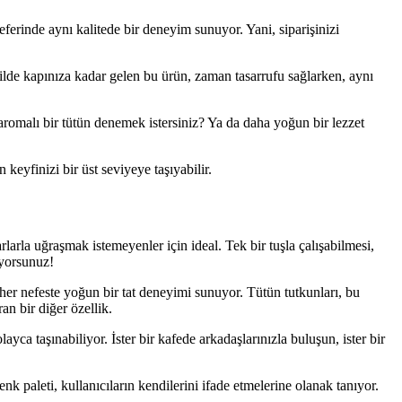
ferinde aynı kalitede bir deneyim sunuyor. Yani, siparişinizi
ekilde kapınıza kadar gelen bu ürün, zaman tasarrufu sağlarken, aynı
 aromalı bir tütün denemek istersiniz? Ya da daha yoğun bir lezzet
keyfinizi bir üst seviyeye taşıyabilir.
larla uğraşmak istemeyenler için ideal. Tek bir tuşla çalışabilmesi,
iyorsunuz!
, her nefeste yoğun bir tat deneyimi sunuyor. Tütün tutkunları, bu
an bir diğer özellik.
ca taşınabiliyor. İster bir kafede arkadaşlarınızla buluşun, ister bir
nk paleti, kullanıcıların kendilerini ifade etmelerine olanak tanıyor.