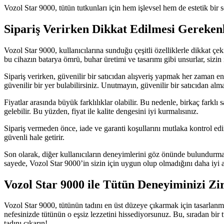
Vozol Star 9000, tütün tutkunları için hem işlevsel hem de estetik bir s
Sipariş Verirken Dikkat Edilmesi Gereken
Vozol Star 9000, kullanıcılarına sunduğu çeşitli özelliklerle dikkat çek
bu cihazın batarya ömrü, buhar üretimi ve tasarımı gibi unsurlar, sizi
Sipariş verirken, güvenilir bir satıcıdan alışveriş yapmak her zaman en 
güvenilir bir yer bulabilirsiniz. Unutmayın, güvenilir bir satıcıdan al
Fiyatlar arasında büyük farklılıklar olabilir. Bu nedenle, birkaç farklı
gelebilir. Bu yüzden, fiyat ile kalite dengesini iyi kurmalısınız.
Sipariş vermeden önce, iade ve garanti koşullarını mutlaka kontrol ed
güvenli hale getirir.
Son olarak, diğer kullanıcıların deneyimlerini göz önünde bulundurma
sayede, Vozol Star 9000’in sizin için uygun olup olmadığını daha iyi a
Vozol Star 9000 ile Tütün Deneyiminizi Zi
Vozol Star 9000, tütünün tadını en üst düzeye çıkarmak için tasarlanmı
nefesinizde tütünün o eşsiz lezzetini hissediyorsunuz. Bu, sıradan bi
tadını çıkarın!