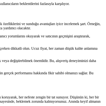
lanıcıların beklentilerini fazlasıyla karşılıyor.
ik özelliklerini ve sunduğu avantajları iyice incelemek şart. Örneğin,
a yardımcı olacaktır.
lanıcı yorumlarını okuyarak ve satıcının geçmişini araştırarak,
 seçerken dikkatli olun. Ucuz fiyat, her zaman düşük kalite anlamına
k veya değiştirebilmek önemlidir. Bu, alışveriş deneyiminizi daha
n gerçek performansı hakkında fikir sahibi olmanızı sağlar. Bu
ı koruyarak, her nefeste zengin bir tat sunuyor. Düşünün ki, her bir
resi sayesinde, beklemek zorunda kalmıyorsunuz. Anında keyif almanın