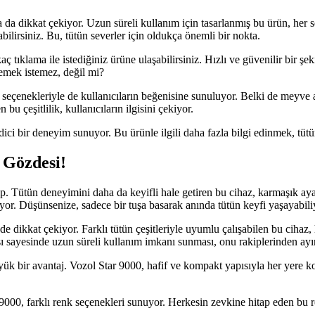
da dikkat çekiyor. Uzun süreli kullanım için tasarlanmış bu ürün, her se
bilirsiniz. Bu, tütün severler için oldukça önemli bir nokta.
ç tıklama ile istediğiniz ürüne ulaşabilirsiniz. Hızlı ve güvenilir bir ş
lemek istemez, değil mi?
at seçenekleriyle de kullanıcıların beğenisine sunuluyor. Belki de meyve
u çeşitlilik, kullanıcıların ilgisini çekiyor.
i bir deneyim sunuyor. Bu ürünle ilgili daha fazla bilgi edinmek, tütün 
 Gözdesi!
ip. Tütün deneyimini daha da keyifli hale getiren bu cihaz, karmaşık ayar
ıyor. Düşünsenize, sadece bir tuşa basarak anında tütün keyfi yaşayabil
 de dikkat çekiyor. Farklı tütün çeşitleriyle uyumlu çalışabilen bu cihaz
nsı sayesinde uzun süreli kullanım imkanı sunması, onu rakiplerinden ayır
 bir avantaj. Vozol Star 9000, hafif ve kompakt yapısıyla her yere kolay
 9000, farklı renk seçenekleri sunuyor. Herkesin zevkine hitap eden bu re