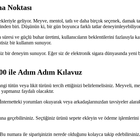
ma Noktası
kleriyle geliyor. Meyve, mentol, tatlı ve daha birçok seçenek, damak tad
erinden biri. Düşünün ki, bir gün boyunca farklı tatlar deneyimleyebiliyo
 süresi ve güçlü buhar üretimi, kullanıcıların beklentilerini fazlasıyla k
isiz bir kullanım sunuyor.
eşsiz bir deneyim sunuyor. Eğer siz de elektronik sigara dünyasında yeni 
9000 ile Adım Adım Kılavuz
ngi tütün veya likit türünü tercih ettiğinizi belirlemelisiniz. Meyveli, m
yapmanız faydalı olacaktır.
İnternetteki yorumları okuyarak veya arkadaşlarınızdan tavsiyeler alarak 
na geçebilirsiniz. Seçtiğiniz ürünü sepete ekleyin ve ödeme işlemlerini
ar. Bu numara ile siparişinizin nerede olduğunu kolayca takip edebilirsi