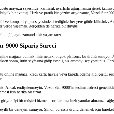
ı dostu arayüzü sayesinde, karmaşık ayarlarla uğraşmanıza gerek kalmıyo
n büyük bir avantaj. Hızlı ve pratik bir çözüm arıyorsanız, Vozol Star 90
afif ve kompakt yapısı sayesinde, istediğiniz her yere götürebilirsiniz.
er yerde yaşamak, gerçekten de harika bir duygu!
cih değil, aynı zamanda bir yaşam tarzı.
ar 9000 Sipariş Süreci
 online mağaza bulmak. İnternetteki birçok platform, bu ürünü sunuyor. 
kten sonra, ürün sayfasına gidip istediğiniz aromayı seçiyorsunuz. Fark
online mağaza, kredi kartı, havale veya kapıda ödeme gibi çeşitli seçen
r.
ek! Ancak endişelenmeyin, Vozol Star 9000’in teslimat süreci genellikle
mesi için harika bir fırsat.
iriyor. İyi bir müşteri hizmeti, sorularınıza hızlı yanıtlar almanızı sağlı
 keyifli bir deneyim sunuyor. Şimdi, bu eşsiz ürünü denemek için harek