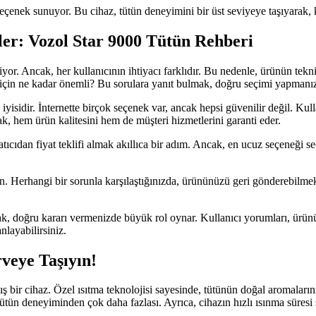
eçenek sunuyor. Bu cihaz, tütün deneyimini bir üst seviyeye taşıyarak, kul
ler: Vozol Star 9000 Tütün Rehberi
iyor. Ancak, her kullanıcının ihtiyacı farklıdır. Bu nedenle, ürünün tekn
n için ne kadar önemli? Bu sorulara yanıt bulmak, doğru seçimi yapmanız
iyisidir. İnternette birçok seçenek var, ancak hepsi güvenilir değil. Kul
mak, hem ürün kalitesini hem de müşteri hizmetlerini garanti eder.
 satıcıdan fiyat teklifi almak akıllıca bir adım. Ancak, en ucuz seçeneği
in. Herhangi bir sorunla karşılaştığınızda, ürününüzü geri gönderebilme
k, doğru kararı vermenizde büyük rol oynar. Kullanıcı yorumları, ürünü
nlayabilirsiniz.
rveye Taşıyın!
ş bir cihaz. Özel ısıtma teknolojisi sayesinde, tütünün doğal aromaların
r tütün deneyiminden çok daha fazlası. Ayrıca, cihazın hızlı ısınma sü