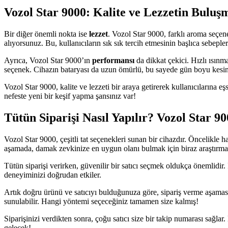
Vozol Star 9000: Kalite ve Lezzetin Buluş
Bir diğer önemli nokta ise
lezzet
. Vozol Star 9000, farklı aroma seçene
alıyorsunuz. Bu, kullanıcıların sık sık tercih etmesinin başlıca sebepl
Ayrıca, Vozol Star 9000’ın
performansı
da dikkat çekici. Hızlı ısınma
seçenek. Cihazın bataryası da uzun ömürlü, bu sayede gün boyu kesint
Vozol Star 9000, kalite ve lezzeti bir araya getirerek kullanıcılarına 
nefeste yeni bir keşif yapma şansınız var!
Tütün Siparişi Nasıl Yapılır? Vozol Star 
Vozol Star 9000, çeşitli tat seçenekleri sunan bir cihazdır. Öncelikle ha
aşamada, damak zevkinize en uygun olanı bulmak için biraz araştırma 
Tütün siparişi verirken, güvenilir bir satıcı seçmek oldukça önemlidir. 
deneyiminizi doğrudan etkiler.
Artık doğru ürünü ve satıcıyı bulduğunuza göre, sipariş verme aşaması
sunulabilir. Hangi yöntemi seçeceğiniz tamamen size kalmış!
Siparişinizi verdikten sonra, çoğu satıcı size bir takip numarası sağl
gelecek!