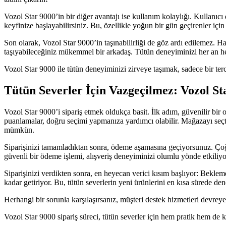
Vozol Star 9000’in bir diğer avantajı ise kullanım kolaylığı. Kullanıc
keyfinize başlayabilirsiniz. Bu, özellikle yoğun bir gün geçirenler içi
Son olarak, Vozol Star 9000’in taşınabilirliği de göz ardı edilemez. H
taşıyabileceğiniz mükemmel bir arkadaş. Tütün deneyiminizi her an h
Vozol Star 9000 ile tütün deneyiminizi zirveye taşımak, sadece bir ter
Tütün Severler İçin Vazgeçilmez: Vozol St
Vozol Star 9000’i sipariş etmek oldukça basit. İlk adım, güvenilir bir
puanlamalar, doğru seçimi yapmanıza yardımcı olabilir. Mağazayı seçti
mümkün.
Siparişinizi tamamladıktan sonra, ödeme aşamasına geçiyorsunuz. Çoğu 
güvenli bir ödeme işlemi, alışveriş deneyiminizi olumlu yönde etkiliyo
Siparişinizi verdikten sonra, en heyecan verici kısım başlıyor: Beklem
kadar getiriyor. Bu, tütün severlerin yeni ürünlerini en kısa sürede dene
Herhangi bir sorunla karşılaşırsanız, müşteri destek hizmetleri devreye g
Vozol Star 9000 sipariş süreci, tütün severler için hem pratik hem de