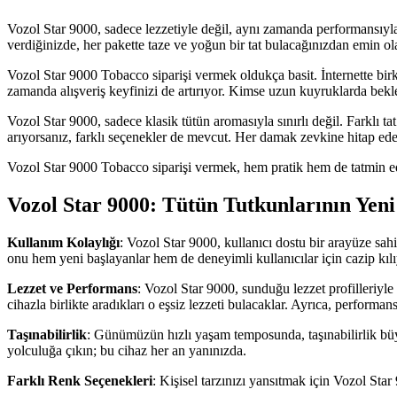
Vozol Star 9000, sadece lezzetiyle değil, aynı zamanda performansıyla 
verdiğinizde, her pakette taze ve yoğun bir tat bulacağınızdan emin ola
Vozol Star 9000 Tobacco siparişi vermek oldukça basit. İnternette birka
zamanda alışveriş keyfinizi de artırıyor. Kimse uzun kuyruklarda bek
Vozol Star 9000, sadece klasik tütün aromasıyla sınırlı değil. Farklı t
arıyorsanız, farklı seçenekler de mevcut. Her damak zevkine hitap eden b
Vozol Star 9000 Tobacco siparişi vermek, hem pratik hem de tatmin edic
Vozol Star 9000: Tütün Tutkunlarının Yeni
Kullanım Kolaylığı
: Vozol Star 9000, kullanıcı dostu bir arayüze sah
onu hem yeni başlayanlar hem de deneyimli kullanıcılar için cazip kıl
Lezzet ve Performans
: Vozol Star 9000, sunduğu lezzet profilleriyle
cihazla birlikte aradıkları o eşsiz lezzeti bulacaklar. Ayrıca, performa
Taşınabilirlik
: Günümüzün hızlı yaşam temposunda, taşınabilirlik büyük
yolculuğa çıkın; bu cihaz her an yanınızda.
Farklı Renk Seçenekleri
: Kişisel tarzınızı yansıtmak için Vozol Star