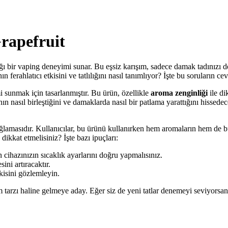
Grapefruit
ğı bir vaping deneyimi sunar. Bu eşsiz karışım, sadece damak tadınızı d
 ferahlatıcı etkisini ve tatlılığını nasıl tanımlıyor? İşte bu soruların 
 sunmak için tasarlanmıştır. Bu ürün, özellikle
aroma zenginliği
ile di
ın nasıl birleştiğini ve damaklarda nasıl bir patlama yarattığını hissed
ğlamasıdır. Kullanıcılar, bu ürünü kullanırken hem aromaların hem de b
dikkat etmelisiniz? İşte bazı ipuçları:
cihazınızın sıcaklık ayarlarını doğru yapmalısınız.
ini artıracaktır.
isini gözlemleyin.
 tarzı haline gelmeye aday. Eğer siz de yeni tatlar denemeyi seviyorsa