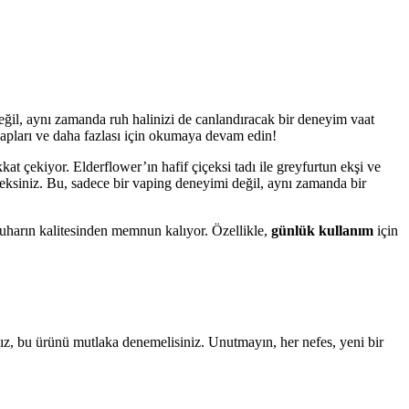
eğil, aynı zamanda ruh halinizi de canlandıracak bir deneyim vaat
cevapları ve daha fazlası için okumaya devam edin!
kkat çekiyor. Elderflower’ın hafif çiçeksi tadı ile greyfurtun ekşi ve
eceksiniz. Bu, sadece bir vaping deneyimi değil, aynı zamanda bir
uharın kalitesinden memnun kalıyor. Özellikle,
günlük kullanım
için
nız, bu ürünü mutlaka denemelisiniz. Unutmayın, her nefes, yeni bir