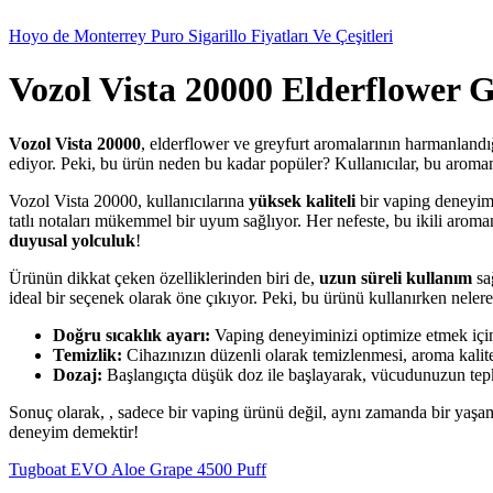
Hoyo de Monterrey Puro Sigarillo Fiyatları Ve Çeşitleri
Vozol Vista 20000 Elderflower 
Vozol Vista 20000
, elderflower ve greyfurt aromalarının harmanlandı
ediyor. Peki, bu ürün neden bu kadar popüler? Kullanıcılar, bu aromanın
Vozol Vista 20000, kullanıcılarına
yüksek kaliteli
bir vaping deneyimi
tatlı notaları mükemmel bir uyum sağlıyor. Her nefeste, bu ikili aroman
duyusal yolculuk
!
Ürünün dikkat çeken özelliklerinden biri de,
uzun süreli kullanım
sa
ideal bir seçenek olarak öne çıkıyor. Peki, bu ürünü kullanırken nelere 
Doğru sıcaklık ayarı:
Vaping deneyiminizi optimize etmek için 
Temizlik:
Cihazınızın düzenli olarak temizlenmesi, aroma kalites
Dozaj:
Başlangıçta düşük doz ile başlayarak, vücudunuzun tepk
Sonuç olarak, , sadece bir vaping ürünü değil, aynı zamanda bir yaşam
deneyim demektir!
Tugboat EVO Aloe Grape 4500 Puff