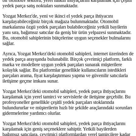
bir otomotiv sektörü, yerel halkın ihtiyaçlarını karşılamak için çeşitli
yedek parça satış noktaları sunmaktadır.
Yozgat Merkez'de, yeni ve ikinci el yedek parça ihtiyacını
karşılayabileceğiniz birçok mağaza bulunmaktadır. Otomobil
markalarına özgü yedek parçaları bulabileceğiniz yetkili bayilerin
yanı sıra, bağımsız satıcılar da geniş bir ürün yelpazesi sunmaktadır.
Bu, otomobil sahiplerinin bütçelerine uygun seçenekler bulmalarını
sağlar.
Ayrıca, Yozgat Merkez'deki otomobil sahipleri, internet üzerinden de
yedek parça arayışında bulunabilir. Birçok çevrimiçi platform, farklı
marka ve modellere uygun yedek parçaları sunarak müşterilere
kolaylık sağlar. Bu platformlar genellikle kullanıcıların istedikleri
parçaları arama, fiyat karşılaştırması yapma ve güvenilir satıcılarla
iletişime geçme imkanı sunar.
Yozgat Merkez'deki otomobil sahipleri, yedek parça ihtiyaçlarını
karşılamak için yerel tamirci ve servislerle de iletişime geçebilir. Bu
profesyoneller genellikle çeşitli yedek parçaları stoklarında
bulundururlar ve müşterilerin hızlı bir şekilde araçlarındaki sorunları
gidermelerine yardımcı olurlar.
Yozgat Merkez'deki otomobil sahipleri, yedek parça ihtiyaçlarını
karşılamak için geniş seçeneklere sahiptir. Yetkili bayilerden
bağımsız satıcılara, çevrimiçi platformlardan yerel tamircilere kadar