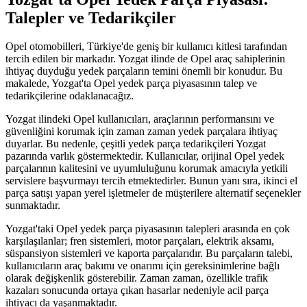
Talepler ve Tedarikçiler
Opel otomobilleri, Türkiye'de geniş bir kullanıcı kitlesi tarafından
tercih edilen bir markadır. Yozgat ilinde de Opel araç sahiplerinin
ihtiyaç duyduğu yedek parçaların temini önemli bir konudur. Bu
makalede, Yozgat'ta Opel yedek parça piyasasının talep ve
tedarikçilerine odaklanacağız.
Yozgat ilindeki Opel kullanıcıları, araçlarının performansını ve
güvenliğini korumak için zaman zaman yedek parçalara ihtiyaç
duyarlar. Bu nedenle, çeşitli yedek parça tedarikçileri Yozgat
pazarında varlık göstermektedir. Kullanıcılar, orijinal Opel yedek
parçalarının kalitesini ve uyumluluğunu korumak amacıyla yetkili
servislere başvurmayı tercih etmektedirler. Bunun yanı sıra, ikinci el
parça satışı yapan yerel işletmeler de müşterilere alternatif seçenekler
sunmaktadır.
Yozgat'taki Opel yedek parça piyasasının talepleri arasında en çok
karşılaşılanlar; fren sistemleri, motor parçaları, elektrik aksamı,
süspansiyon sistemleri ve kaporta parçalarıdır. Bu parçaların talebi,
kullanıcıların araç bakımı ve onarımı için gereksinimlerine bağlı
olarak değişkenlik gösterebilir. Zaman zaman, özellikle trafik
kazaları sonucunda ortaya çıkan hasarlar nedeniyle acil parça
ihtiyacı da yaşanmaktadır.