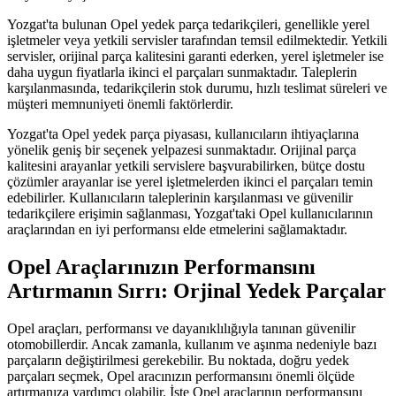
Yozgat'ta bulunan Opel yedek parça tedarikçileri, genellikle yerel
işletmeler veya yetkili servisler tarafından temsil edilmektedir. Yetkili
servisler, orijinal parça kalitesini garanti ederken, yerel işletmeler ise
daha uygun fiyatlarla ikinci el parçaları sunmaktadır. Taleplerin
karşılanmasında, tedarikçilerin stok durumu, hızlı teslimat süreleri ve
müşteri memnuniyeti önemli faktörlerdir.
Yozgat'ta Opel yedek parça piyasası, kullanıcıların ihtiyaçlarına
yönelik geniş bir seçenek yelpazesi sunmaktadır. Orijinal parça
kalitesini arayanlar yetkili servislere başvurabilirken, bütçe dostu
çözümler arayanlar ise yerel işletmelerden ikinci el parçaları temin
edebilirler. Kullanıcıların taleplerinin karşılanması ve güvenilir
tedarikçilere erişimin sağlanması, Yozgat'taki Opel kullanıcılarının
araçlarından en iyi performansı elde etmelerini sağlamaktadır.
Opel Araçlarınızın Performansını
Artırmanın Sırrı: Orjinal Yedek Parçalar
Opel araçları, performansı ve dayanıklılığıyla tanınan güvenilir
otomobillerdir. Ancak zamanla, kullanım ve aşınma nedeniyle bazı
parçaların değiştirilmesi gerekebilir. Bu noktada, doğru yedek
parçaları seçmek, Opel aracınızın performansını önemli ölçüde
artırmanıza yardımcı olabilir. İşte Opel araçlarının performansını