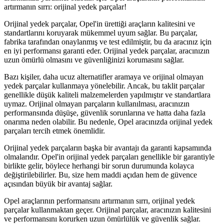
artırmanın sırrı: orijinal yedek parçalar!
Orijinal yedek parçalar, Opel'in ürettiği araçların kalitesini ve
standartlarını koruyarak mükemmel uyum sağlar. Bu parçalar,
fabrika tarafından onaylanmış ve test edilmiştir, bu da aracınız için
en iyi performansı garanti eder. Orijinal yedek parçalar, aracınızın
uzun ömürlü olmasını ve güvenliğinizi korumasını sağlar.
Bazı kişiler, daha ucuz alternatifler aramaya ve orijinal olmayan
yedek parçalar kullanmaya yönelebilir. Ancak, bu taklit parçalar
genellikle düşük kaliteli malzemelerden yapılmıştır ve standartlara
uymaz. Orijinal olmayan parçaların kullanılması, aracınızın
performansında düşüşe, güvenlik sorunlarına ve hatta daha fazla
onarıma neden olabilir. Bu nedenle, Opel aracınızda orijinal yedek
parçaları tercih etmek önemlidir.
Orijinal yedek parçaların başka bir avantajı da garanti kapsamında
olmalarıdır. Opel'in orijinal yedek parçaları genellikle bir garantiyle
birlikte gelir, böylece herhangi bir sorun durumunda kolayca
değiştirilebilirler. Bu, size hem maddi açıdan hem de güvence
açısından büyük bir avantaj sağlar.
Opel araçlarının performansını artırmanın sırrı, orijinal yedek
parçalar kullanmaktan geçer. Orijinal parçalar, aracınızın kalitesini
ve performansını korurken uzun ömürlülük ve güvenlik sağlar.