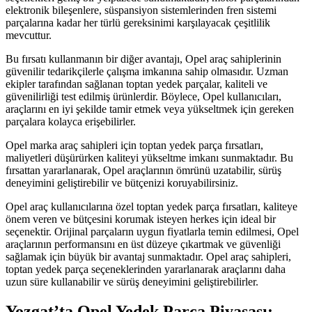
elektronik bileşenlere, süspansiyon sistemlerinden fren sistemi
parçalarına kadar her türlü gereksinimi karşılayacak çeşitlilik
mevcuttur.
Bu fırsatı kullanmanın bir diğer avantajı, Opel araç sahiplerinin
güvenilir tedarikçilerle çalışma imkanına sahip olmasıdır. Uzman
ekipler tarafından sağlanan toptan yedek parçalar, kaliteli ve
güvenilirliği test edilmiş ürünlerdir. Böylece, Opel kullanıcıları,
araçlarını en iyi şekilde tamir etmek veya yükseltmek için gereken
parçalara kolayca erişebilirler.
Opel marka araç sahipleri için toptan yedek parça fırsatları,
maliyetleri düşürürken kaliteyi yükseltme imkanı sunmaktadır. Bu
fırsattan yararlanarak, Opel araçlarının ömrünü uzatabilir, sürüş
deneyimini geliştirebilir ve bütçenizi koruyabilirsiniz.
Opel araç kullanıcılarına özel toptan yedek parça fırsatları, kaliteye
önem veren ve bütçesini korumak isteyen herkes için ideal bir
seçenektir. Orijinal parçaların uygun fiyatlarla temin edilmesi, Opel
araçlarının performansını en üst düzeye çıkartmak ve güvenliği
sağlamak için büyük bir avantaj sunmaktadır. Opel araç sahipleri,
toptan yedek parça seçeneklerinden yararlanarak araçlarını daha
uzun süre kullanabilir ve sürüş deneyimini geliştirebilirler.
Yozgat’ta Opel Yedek Parça Piyasası: