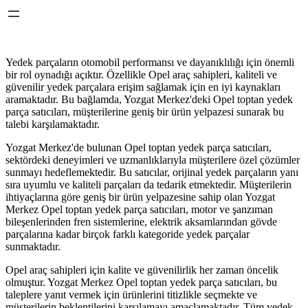
Yedek parçaların otomobil performansı ve dayanıklılığı için önemli
bir rol oynadığı açıktır. Özellikle Opel araç sahipleri, kaliteli ve
güvenilir yedek parçalara erişim sağlamak için en iyi kaynakları
aramaktadır. Bu bağlamda, Yozgat Merkez'deki Opel toptan yedek
parça satıcıları, müşterilerine geniş bir ürün yelpazesi sunarak bu
talebi karşılamaktadır.
Yozgat Merkez'de bulunan Opel toptan yedek parça satıcıları,
sektördeki deneyimleri ve uzmanlıklarıyla müşterilere özel çözümler
sunmayı hedeflemektedir. Bu satıcılar, orijinal yedek parçaların yanı
sıra uyumlu ve kaliteli parçaları da tedarik etmektedir. Müşterilerin
ihtiyaçlarına göre geniş bir ürün yelpazesine sahip olan Yozgat
Merkez Opel toptan yedek parça satıcıları, motor ve şanzıman
bileşenlerinden fren sistemlerine, elektrik aksamlarından gövde
parçalarına kadar birçok farklı kategoride yedek parçalar
sunmaktadır.
Opel araç sahipleri için kalite ve güvenilirlik her zaman öncelik
olmuştur. Yozgat Merkez Opel toptan yedek parça satıcıları, bu
taleplere yanıt vermek için ürünlerini titizlikle seçmekte ve
müşterilerin beklentilerini karşılamayı amaçlamaktadır. Tüm yedek